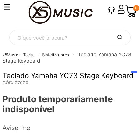
0
O que você procura?
Teclado Yamaha YC73
Teclas
Sintetizadores
Stage Keyboard
Teclado Yamaha YC73 Stage Keyboard
CÓD
:
27020
Produto temporariamente
indisponível
Avise-me