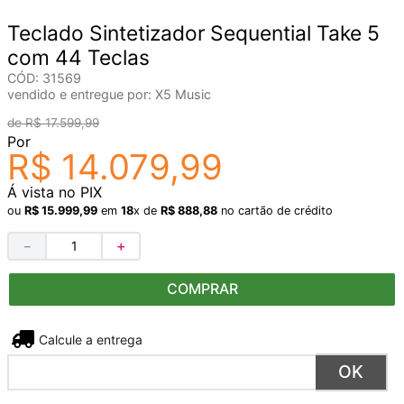
Teclado Sintetizador Sequential Take 5
com 44 Teclas
CÓD
:
31569
vendido e entregue por:
X5 Music
R$
17
.
599
,
99
Por
R$
14
.
079
,
99
Á vista no PIX
ou
R$
15
.
999
,
99
em
18
x de
R$
888
,
88
no cartão de crédito
－
＋
COMPRAR
Não sei meu CEP