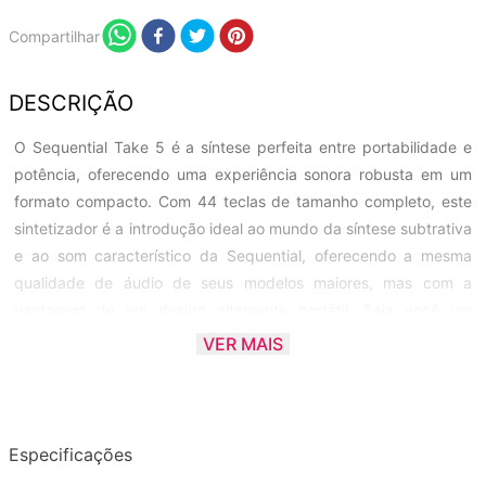
Compartilhar
DESCRIÇÃO
O Sequential Take 5 é a síntese perfeita entre portabilidade e
potência, oferecendo uma experiência sonora robusta em um
formato compacto. Com 44 teclas de tamanho completo, este
sintetizador é a introdução ideal ao mundo da síntese subtrativa
e ao som característico da Sequential, oferecendo a mesma
qualidade de áudio de seus modelos maiores, mas com a
vantagem de um design altamente portátil. Seja você um
iniciante ou um profissional que valoriza a economia de espaço,
VER MAIS
o Take 5 é projetado para ser facilmente transportado entre
estúdios e palcos, mantendo todas as funcionalidades e a
jogabilidade esperada de um sintetizador de alta performance.
Especificações
O Take 5 se destaca pela sua síntese poderosa, contando com