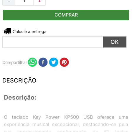
－
＋
COMPRAR
Não sei meu CEP
Compartilhar
DESCRIÇÃO
Descrição:
O teclado Key Power KP500 USB oferece uma
experiência musical excepcional, destacando-se pela
sua impressionante configuração de 61 teclas