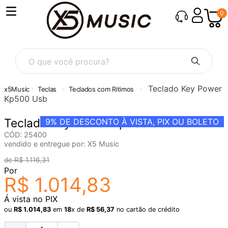
0
O que você procura?
Teclado Key Power
Teclas
Teclados com Ritimos
Kp500 Usb
Teclado Key Power Kp500 Usb
9%
DE DESCONTO À VISTA, PIX OU BOLETO
CÓD
:
25400
vendido e entregue por:
X5 Music
R$
1
.
116
,
31
Por
R$
1
.
014
,
83
Á vista no PIX
ou
R$
1
.
014
,
83
em
18
x de
R$
56
,
37
no cartão de crédito