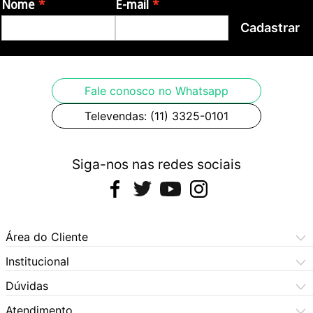
alimentação. - Cabo USB. Garantia: - 3 meses de
Nome
E-mail
garantia pelo fabricante Origem: China Fotos
Cadastrar
meramente ilustrativas.
Fale conosco no Whatsapp
Televendas: (11) 3325-0101
Siga-nos nas redes sociais
Área do Cliente
Meus Pedidos
Institucional
Meus Dados
Central de Atendimento
Dúvidas
Dúvidas Frequentes
Como Comprar
Atendimento