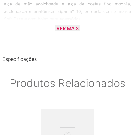
alça de mão acolchoada e alça de costas tipo mochila,
acolchoada e anatômica, zíper nº 10, bordado com a marca
Soft Case e com bolso para acessórios.
VER MAIS
Especificações:
- Marca: Soft Case
- Modelo: Move
- Compatível: Violão Folk
Especificações
* GARANTIA DE 90 DIAS
Produtos Relacionados