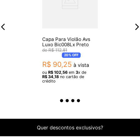
Capa Para Violão Avs
Luxo Bic008Lx Preto
R$
112
,
81
20%
OFF
R$
90
,
25
à vista
ou
R$
102
,
56
em
3
x de
R$
34
,
18
no cartão de
crédito
Quer descontos exclusivos?