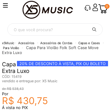
0
O que você procura?
Acessórios
Acessórios de Cordas
Capas e Cases
Capa Para Violão Folk Soft Case Move
Para Violão
Extra Luxo
Capa Para Violão Folk Soft Case Move
20%
DE DESCONTO À VISTA, PIX OU BOLETO
Extra Luxo
CÓD
:
15419
vendido e entregue por:
X5 Music
R$
538
,
43
Por
R$
430
,
75
Á vista no PIX