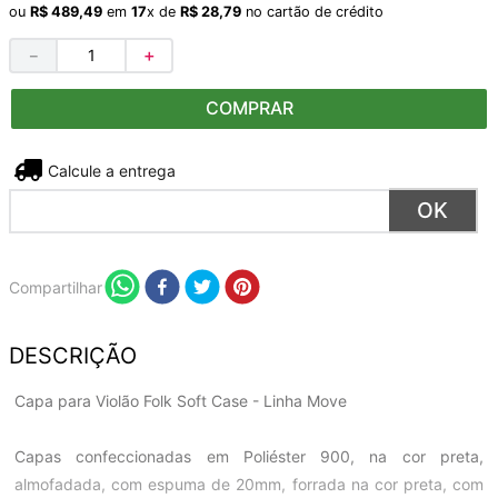
ou
R$
489
,
49
em
17
x de
R$
28
,
79
no cartão de crédito
－
＋
COMPRAR
Não sei meu CEP
Compartilhar
DESCRIÇÃO
Capa para Violão Folk Soft Case - Linha Move
Capas confeccionadas em Poliéster 900, na cor preta,
almofadada, com espuma de 20mm, forrada na cor preta, com