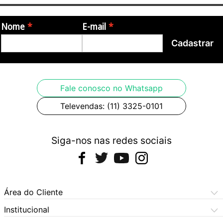
Nome
E-mail
Cadastrar
Fale conosco no Whatsapp
Televendas: (11) 3325-0101
Siga-nos nas redes sociais
Área do Cliente
Meus Pedidos
Institucional
Meus Dados
Central de Atendimento