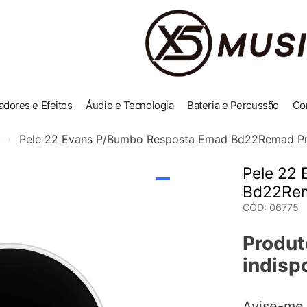
adores e Efeitos
Áudio e Tecnologia
Bateria e Percussão
Co
Pele 22 Evans P/Bumbo Resposta Emad Bd22Remad Pr
s
Pele 22
Bd22Rem
CÓD
:
06775
Produt
indisp
Avise-me