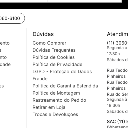
3060-6100
Dúvidas
Atendim
mento
Como Comprar
(11) 3060
Segunda à 
s
Dúvidas Frequentes
17:30h
nto
Política de Cookies
Sábados d
idade
Política de Privacidade
Rua Teodo
LGPD - Proteção de Dados
Pinheiros
Fraude
Rua Teodo
es
Política de Garantia Estendida
Pinheiros
Política de Montagem
Rua do Sem
Segunda à 
Rastreamento do Pedido
18:30h
Retirar em Loja
Sábados d
Trocas e Devoluçoes
SAC (11)
(Whatsapp