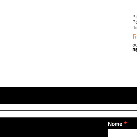
P
P
R
o
R
Nome