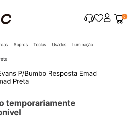
0
rdas
Sopros
Teclas
Usados
Iluminação
eta
 Evans P/Bumbo Resposta Emad
ad Preta
o temporariamente
onível