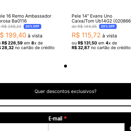
ele 16 Remo Ambassador
Pele 14" Evans Uno
orosa Ba0116
Caixa/Tom Ub14G2 (020866
R$
249
,
24
R$
144
,
65
20%
OFF
20%
OFF
$
199
,
40
R$
115
,
72
à vista
à vista
u
R$
226
,
59
em
8
x de
ou
R$
131
,
50
em
4
x de
$
28
,
32
no cartão de crédito
R$
32
,
87
no cartão de crédito
Quer descontos exclusivos?
E-mail