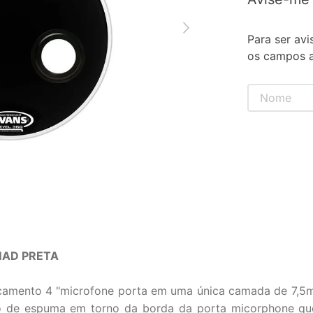
Para ser avi
os campos a
MAD PRETA
amento 4 "microfone porta em uma única camada de 7,5mi
 de espuma em torno da borda da porta micorphone que 