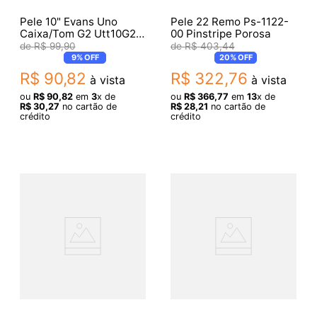
Pele 10" Evans Uno
Pele 22 Remo Ps-1122-
Caixa/Tom G2 Utt10G2
00 Pinstripe Porosa
018793
R$
99
,
90
R$
403
,
44
9%
OFF
20%
OFF
R$
90
,
82
R$
322
,
76
à vista
à vista
ou
R$
90
,
82
em
3
x de
ou
R$
366
,
77
em
13
x de
R$
30
,
27
no cartão de
R$
28
,
21
no cartão de
crédito
crédito