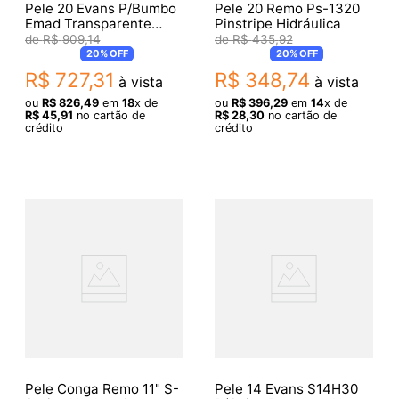
Pele 20 Evans P/Bumbo
Pele 20 Remo Ps-1320
Emad Transparente
Pinstripe Hidráulica
C/Abafador Bd20Emad
R$
909
,
14
R$
435
,
92
20%
OFF
20%
OFF
R$
727
,
31
R$
348
,
74
à vista
à vista
ou
R$
826
,
49
em
18
x de
ou
R$
396
,
29
em
14
x de
R$
45
,
91
no cartão de
R$
28
,
30
no cartão de
crédito
crédito
Pele Conga Remo 11" S-
Pele 14 Evans S14H30