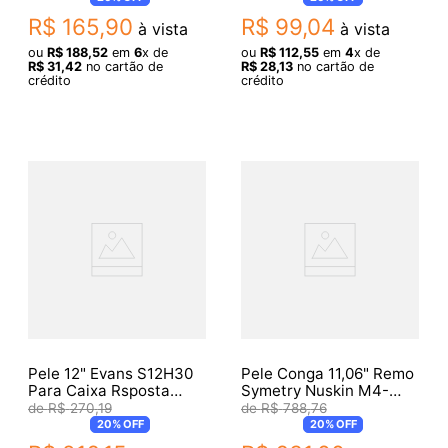
R$
165
,
90
R$
99
,
04
à vista
à vista
ou
R$
188
,
52
em
6
x de
ou
R$
112
,
55
em
4
x de
R$
31
,
42
no cartão de
R$
28
,
13
no cartão de
crédito
crédito
Pele 12" Evans S12H30
Pele Conga 11,06" Remo
Para Caixa Rsposta
Symetry Nuskin M4-
Hazy 300
1106-N6-D4
R$
270
,
19
R$
788
,
76
20%
OFF
20%
OFF