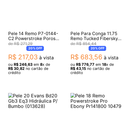
Pele 14 Remo P7-0144-
Pele Para Conga 11.75
C2 Powerstroke Porosa
Remo Tucked Fiberskyn
Circulo Transparente
M7-1175-F6
R$
271
,
29
R$
854
,
44
20%
OFF
20%
OFF
R$
217
,
03
R$
683
,
56
à vista
à vista
ou
R$
246
,
63
em
8
x de
ou
R$
776
,
77
em
18
x de
R$
30
,
82
no cartão de
R$
43
,
15
no cartão de
crédito
crédito