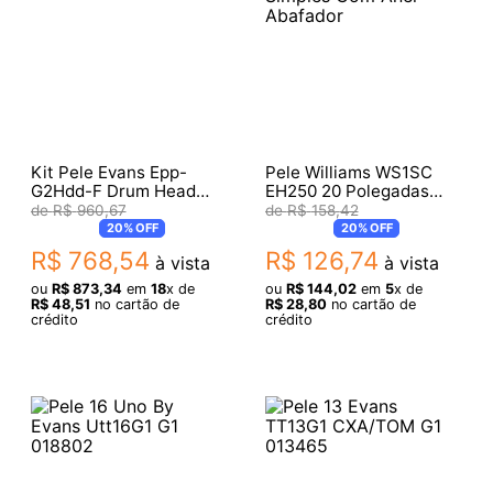
Kit Pele Evans Epp-
Pele Williams WS1SC
G2Hdd-F Drum Head
EH250 20 Polegadas
Pack 10/12/14-14 Hd
Bumbo Black Filme
R$
960
,
67
R$
158
,
42
Simples Com Anel
20%
OFF
20%
OFF
Abafador
R$
768
,
54
R$
126
,
74
à vista
à vista
ou
R$
873
,
34
em
18
x de
ou
R$
144
,
02
em
5
x de
R$
48
,
51
no cartão de
R$
28
,
80
no cartão de
crédito
crédito