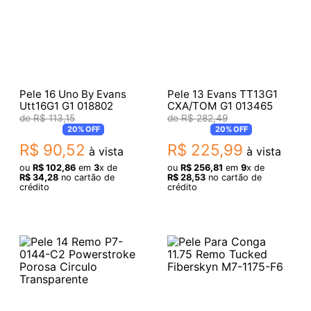
Pele 16 Uno By Evans
Pele 13 Evans TT13G1
Utt16G1 G1 018802
CXA/TOM G1 013465
R$
113
,
15
R$
282
,
49
20%
OFF
20%
OFF
R$
90
,
52
R$
225
,
99
à vista
à vista
ou
R$
102
,
86
em
3
x de
ou
R$
256
,
81
em
9
x de
R$
34
,
28
no cartão de
R$
28
,
53
no cartão de
crédito
crédito