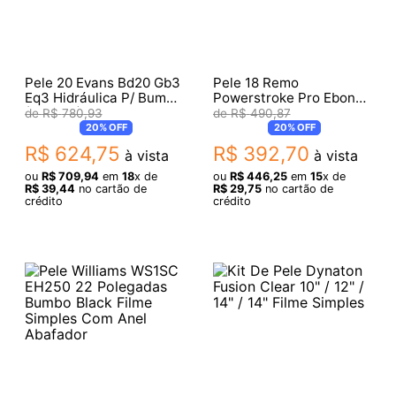
Pele 20 Evans Bd20 Gb3
Pele 18 Remo
Eq3 Hidráulica P/ Bumbo
Powerstroke Pro Ebony
(013628)
Pr141800 10479
R$
780
,
93
R$
490
,
87
20%
OFF
20%
OFF
R$
624
,
75
R$
392
,
70
à vista
à vista
ou
R$
709
,
94
em
18
x de
ou
R$
446
,
25
em
15
x de
R$
39
,
44
no cartão de
R$
29
,
75
no cartão de
crédito
crédito