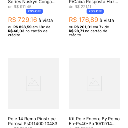
Series Nuskyn Conga
P/Caixa Resposta Hazy
Drum Head M7-S110-N5
300 (013600)
R$
911
,
45
R$
221
,
11
20%
OFF
20%
OFF
R$
729
,
16
R$
176
,
89
à vista
à vista
ou
R$
828
,
59
em
18
x de
ou
R$
201
,
01
em
7
x de
R$
46
,
03
no cartão de
R$
28
,
71
no cartão de
crédito
crédito
Pele 14 Remo Pinstripe
Kit Pele Encore By Remo
Porosa Ps011400 10483
En-Ps40-Pp 10/12/14