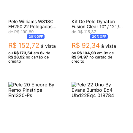
Pele Williams WS1SC
Kit De Pele Dynaton
EH250 22 Polegadas
Fusion Clear 10" / 12" /
Bumbo Black Filme
14" / 14" Filme Simples
R$
190
,
89
R$
115
,
37
Simples Com Anel
20%
OFF
20%
OFF
Abafador
R$
152
,
72
R$
92
,
34
à vista
à vista
ou
R$
173
,
54
em
6
x de
ou
R$
104
,
93
em
3
x de
R$
28
,
92
no cartão de
R$
34
,
97
no cartão de
crédito
crédito