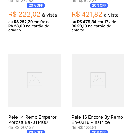
Transparente
R$
277
,
52
R$
527
,
27
20%
OFF
20%
OFF
R$
222
,
02
R$
421
,
82
à vista
à vista
ou
R$
252
,
29
em
9
x de
ou
R$
479
,
34
em
17
x de
R$
28
,
03
no cartão de
R$
28
,
19
no cartão de
crédito
crédito
Pele 14 Remo Emperor
Pele 16 Encore By Remo
Porosa Be-011400
En-0316 Pinstripe
R$
207
,
37
R$
123
,
81
20%
OFF
20%
OFF