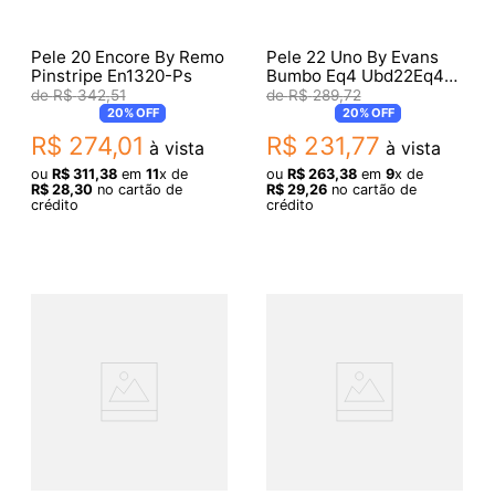
Pele 20 Encore By Remo
Pele 22 Uno By Evans
Pinstripe En1320-Ps
Bumbo Eq4 Ubd22Eq4
018784
R$
342
,
51
R$
289
,
72
20%
OFF
20%
OFF
R$
274
,
01
R$
231
,
77
à vista
à vista
ou
R$
311
,
38
em
11
x de
ou
R$
263
,
38
em
9
x de
R$
28
,
30
no cartão de
R$
29
,
26
no cartão de
crédito
crédito