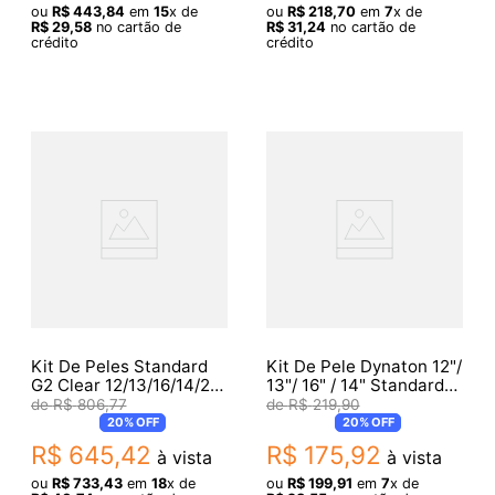
ou
R$
443
,
84
em
15
x de
ou
R$
218
,
70
em
7
x de
R$
29
,
58
no cartão de
R$
31
,
24
no cartão de
crédito
crédito
Kit De Peles Standard
Kit De Pele Dynaton 12"/
G2 Clear 12/13/16/14/22'
13"/ 16" / 14" Standard
Uno By Evans
Clear
R$
806
,
77
R$
219
,
90
Upg2Cls22
20%
OFF
20%
OFF
R$
645
,
42
R$
175
,
92
à vista
à vista
ou
R$
733
,
43
em
18
x de
ou
R$
199
,
91
em
7
x de