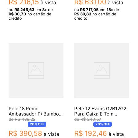
R$
216
,
15
R$
631
,
00
à vista
à vista
ou
R$
245
,
63
em
8
x de
ou
R$
717
,
05
em
18
x de
R$
30
,
70
no cartão de
R$
39
,
83
no cartão de
crédito
crédito
Pele 18 Remo
Pele 12 Evans G2B12G2
Ambassador P/ Bumbo
Para Caixa E Tom
Transparente Br-1318
Genera Porosa 013476
R$
488
,
22
R$
240
,
57
(4842)
20%
OFF
20%
OFF
R$
390
,
58
R$
192
,
46
à vista
à vista