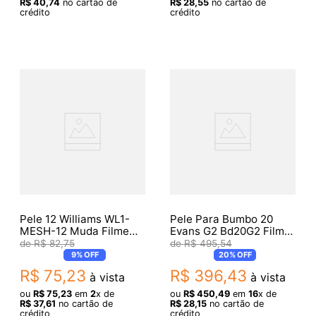
R$
40
,
74
no cartão de
R$
28
,
55
no cartão de
crédito
crédito
Pele 12 Williams WL1-
Pele Para Bumbo 20
MESH-12 Muda Filme
Evans G2 Bd20G2 Filme
Simples
Duplo Clear
R$
82
,
75
R$
495
,
54
9%
OFF
20%
OFF
R$
75
,
23
R$
396
,
43
à vista
à vista
ou
R$
75
,
23
em
2
x de
ou
R$
450
,
49
em
16
x de
R$
37
,
61
no cartão de
R$
28
,
15
no cartão de
crédito
crédito