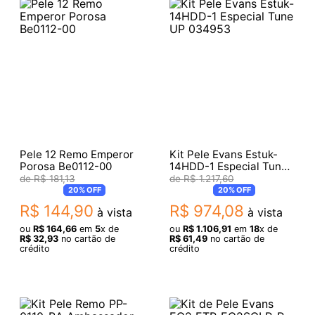
Pele 12 Remo Emperor
Kit Pele Evans Estuk-
Porosa Be0112-00
14HDD-1 Especial Tune
UP 034953
R$
181
,
13
R$
1
.
217
,
60
20%
OFF
20%
OFF
R$
144
,
90
R$
974
,
08
à vista
à vista
ou
R$
164
,
66
em
5
x de
ou
R$
1
.
106
,
91
em
18
x de
R$
32
,
93
no cartão de
R$
61
,
49
no cartão de
crédito
crédito