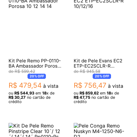
Kit Pele Remo PP-0110-
Kit de Pele Evans EC2
BA Ambassador Porosa
ETP-EC2SCLR-R
10 12 14 14
10/12/16
R$
599
,
42
R$
945
,
58
20%
OFF
20%
OFF
R$
479
,
54
R$
756
,
47
à vista
à vista
ou
R$
544
,
93
em
18
x de
ou
R$
859
,
62
em
18
x de
R$
30
,
27
no cartão de
R$
47
,
75
no cartão de
crédito
crédito