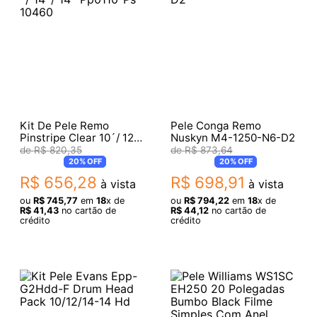
Kit De Pele Remo
Pele Conga Remo
Pinstripe Clear 10´/ 12´/
Nuskyn M4-1250-N6-D2
14´/ 14´ Pp0110-Ps
R$
820
,
35
R$
873
,
64
10460
20%
OFF
20%
OFF
R$
656
,
28
R$
698
,
91
à vista
à vista
ou
R$
745
,
77
em
18
x de
ou
R$
794
,
22
em
18
x de
R$
41
,
43
no cartão de
R$
44
,
12
no cartão de
crédito
crédito