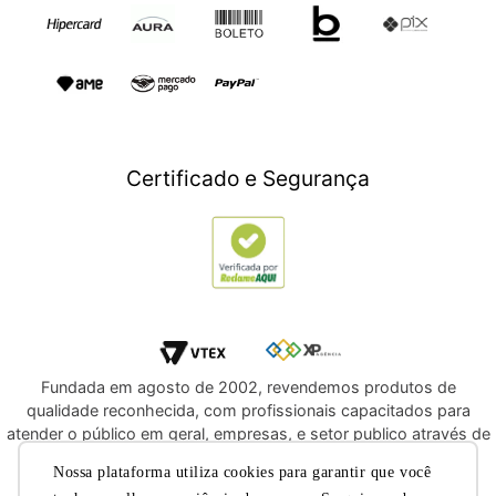
Presente para Mães
TV e Áudio
Presente para Pais
Construção e Jardim
Presentes para Natal
Games
Outlet
Informática
Crédito Digital
Móveis
Crédito Pessoal
Certificado e Segurança
Utilidades Domésticas
Compre e Doe
Navegue por Marcas
Fundada em agosto de 2002, revendemos produtos de
qualidade reconhecida, com profissionais capacitados para
atender o público em geral, empresas, e setor publico através de
licitações e compras diretas. Oferecemos a você, a
Nossa plataforma utiliza cookies para garantir que você
oportunidade de adquirir produtos de qualidade e com