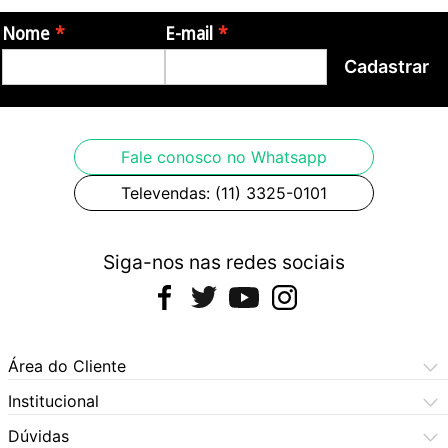
Nome
E-mail
Cadastrar
Fale conosco no Whatsapp
Televendas: (11) 3325-0101
Siga-nos nas redes sociais
Área do Cliente
Meus Pedidos
Institucional
Meus Dados
Central de Atendimento
Dúvidas