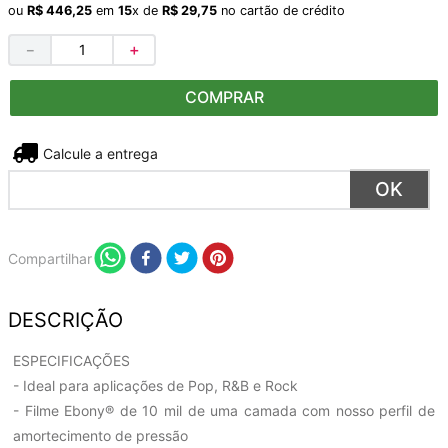
ou
R$
446
,
25
em
15
x de
R$
29
,
75
no cartão de crédito
－
＋
COMPRAR
Não sei meu CEP
Compartilhar
DESCRIÇÃO
ESPECIFICAÇÕES
- Ideal para aplicações de Pop, R&B e Rock
- Filme Ebony® de 10 mil de uma camada com nosso perfil de
amortecimento de pressão