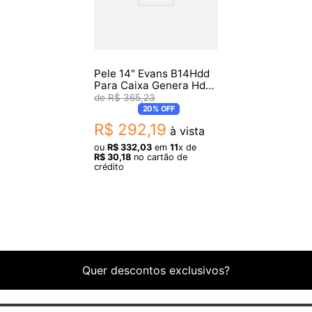
Pele 14" Evans B14Hdd
Para Caixa Genera Hd
Dry (013586)
R$
365
,
23
20%
OFF
R$
292
,
19
à vista
ou
R$
332
,
03
em
11
x de
R$
30
,
18
no cartão de
crédito
Quer descontos exclusivos?