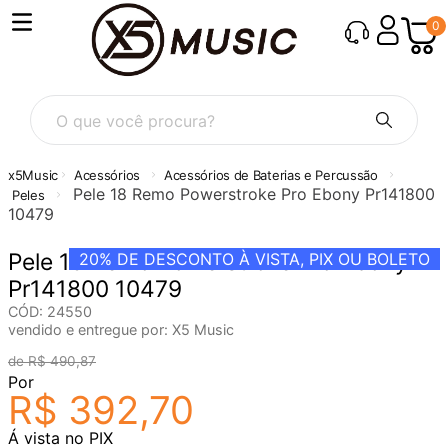
0
O que você procura?
Acessórios
Acessórios de Baterias e Percussão
Pele 18 Remo Powerstroke Pro Ebony Pr141800
Peles
10479
Pele 18 Remo Powerstroke Pro Ebony
20%
DE DESCONTO À VISTA, PIX OU BOLETO
Pr141800 10479
CÓD
:
24550
vendido e entregue por:
X5 Music
R$
490
,
87
Por
R$
392
,
70
Á vista no PIX