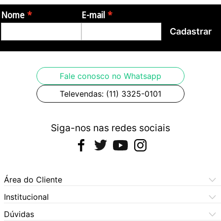
Nome
E-mail
Cadastrar
Fale conosco no Whatsapp
Televendas: (11) 3325-0101
Siga-nos nas redes sociais
Área do Cliente
Meus Pedidos
Institucional
Meus Dados
Central de Atendimento
Dúvidas