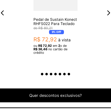
Pedal de Sustain Konect
RHFS022 Para Teclado
R$
80
,
21
9%
OFF
R$
72
,
92
à vista
ou
R$
72
,
92
em
2
x de
R$
36
,
46
no cartão de
crédito
Quer descontos exclusivos?