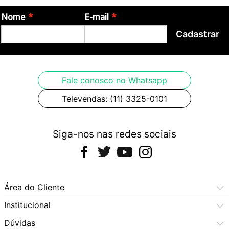
Nome
E-mail
Cadastrar
Fale conosco no Whatsapp
Televendas: (11) 3325-0101
Siga-nos nas redes sociais
Área do Cliente
Meus Pedidos
Institucional
Meus Dados
Central de Atendimento
Dúvidas