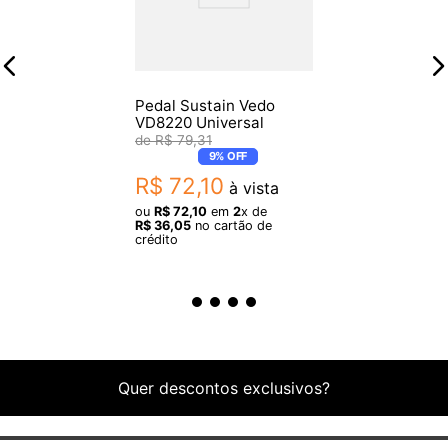
Imagens meramente ilustrativas.
Pedal Sustain Vedo
VD8220 Universal
R$
79
,
31
9%
OFF
R$
72
,
10
à vista
ou
R$
72
,
10
em
2
x de
R$
36
,
05
no cartão de
crédito
Quer descontos exclusivos?