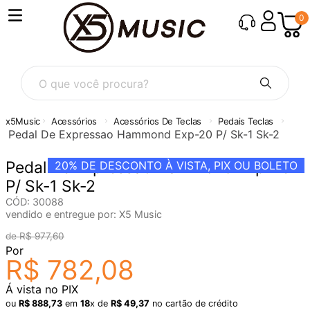
0
O que você procura?
Acessórios
Acessórios De Teclas
Pedais Teclas
Pedal De Expressao Hammond Exp-20 P/ Sk-1 Sk-2
Pedal De Expressao Hammond Exp-20
20%
DE DESCONTO À VISTA, PIX OU BOLETO
P/ Sk-1 Sk-2
CÓD
:
30088
vendido e entregue por:
X5 Music
R$
977
,
60
Por
R$
782
,
08
Á vista no PIX
ou
R$
888
,
73
em
18
x de
R$
49
,
37
no cartão de crédito