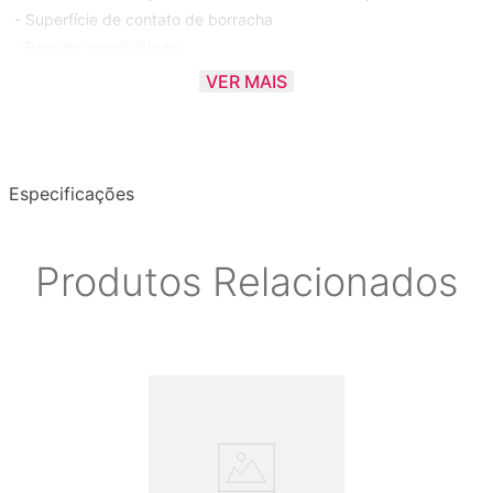
- Superfície de contato de borracha
- Pote de sensibilidade
- Interruptor de polaridade
VER MAIS
- Cabo de 6 pés com plugue de 1/4 ”TRS
- Peso: 0,7 lbs
Especificações
Produtos Relacionados