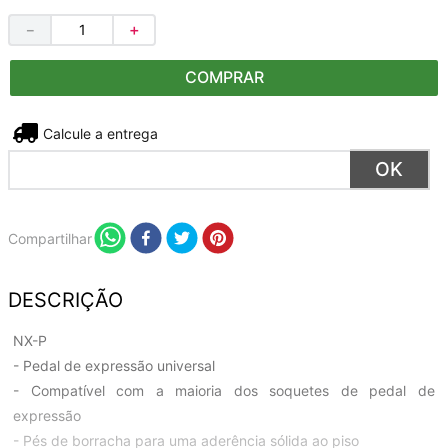
－
＋
COMPRAR
Não sei meu CEP
Compartilhar
DESCRIÇÃO
NX-P
- Pedal de expressão universal
- Compatível com a maioria dos soquetes de pedal de
expressão
- Pés de borracha para uma aderência sólida ao piso