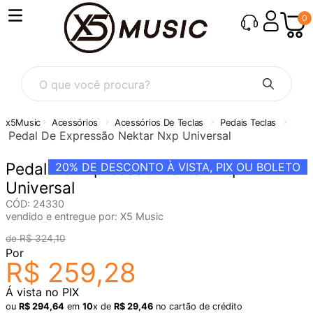
0
O que você procura?
Acessórios
Acessórios De Teclas
Pedais Teclas
Pedal De Expressão Nektar Nxp Universal
Pedal De Expressão Nektar Nxp
20%
DE DESCONTO À VISTA, PIX OU BOLETO
Universal
CÓD
:
24330
vendido e entregue por:
X5 Music
R$
324
,
10
Por
R$
259
,
28
Á vista no PIX
ou
R$
294
,
64
em
10
x de
R$
29
,
46
no cartão de crédito