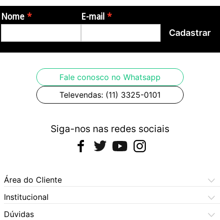
Nome
E-mail
Cadastrar
Fale conosco no Whatsapp
Televendas: (11) 3325-0101
Siga-nos nas redes sociais
Área do Cliente
Meus Pedidos
Institucional
Meus Dados
Central de Atendimento
Dúvidas