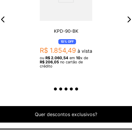
KPD-90-BK
10%
OFF
R$
1
.
854
,
49
à vista
ou
R$
2
.
060
,
54
em
10
x de
R$
206
,
05
no cartão de
crédito
Quer descontos exclusivos?