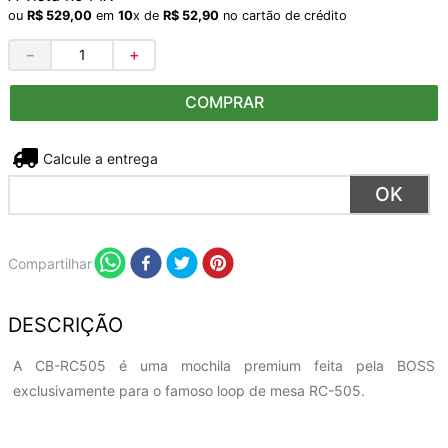
ou
R$
529
,
00
em
10
x de
R$
52
,
90
no cartão de crédito
－
＋
COMPRAR
Não sei meu CEP
Compartilhar
DESCRIÇÃO
A CB-RC505 é uma mochila premium feita pela BOSS
exclusivamente para o famoso loop de mesa RC-505.