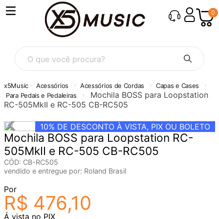
0
O que você procura?
Acessórios
Acessórios de Cordas
Capas e Cases
Mochila BOSS para Loopstation
Para Pedais e Pedaleiras
RC-505MkII e RC-505 CB-RC505
10%
DE DESCONTO À VISTA, PIX OU BOLETO
Mochila BOSS para Loopstation RC-
505MkII e RC-505 CB-RC505
CÓD
:
CB-RC505
vendido e entregue por:
Roland Brasil
Por
R$
476
,
10
Á vista no PIX