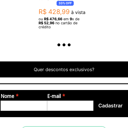
ME-90 e ME-90B
33%
OFF
R$
428
,
99
à vista
ou
R$
476
,
66
em
9
x de
R$
52
,
96
no cartão de
crédito
Quer descontos exclusivos?
Nome
E-mail
Cadastrar