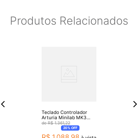
Produtos Relacionados
Teclado Controlador
Arturia Minilab MK3
MIDI Alpine White
R$
1
.
361
,
22
20%
OFF
R$
1
.
088
,
98
à vista