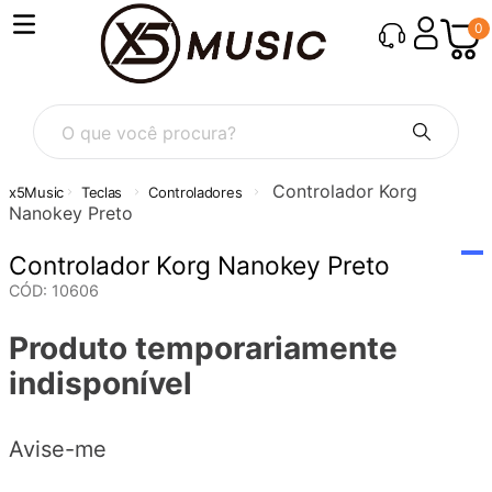
0
O que você procura?
Controlador Korg
Teclas
Controladores
Nanokey Preto
Controlador Korg Nanokey Preto
CÓD
:
10606
Produto temporariamente
indisponível
Avise-me