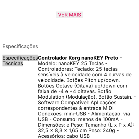
Cada um dos discretos e ultra compactos controladores USB-
VER MAIS
MIDI da série nanoSERIES2 se encaixa perfeitamente em frente
de seu laptop ou teclado de computador, oferecendo controle
impressionante sem comprometer seu espaço físico. Basta você
conectar um cabo USB e você tem um estúdio de produção
Especificações
musical em seu computador.
Especificações
Controlador Korg nanoKEY Preto
-
Técnicas
Modelo: nanoKEY 25 Teclas -
Controladores: Teclado: 25 teclas
sensíveis à velocidade com 4 curvas de
velocidade. Botões Pitch up/down.
Botões Octave (Oitava) up/down com
faixa de -4 e +4 oitavas. Botão
Modulation (Modulação). Botão Sustain. -
Software Compatível: Aplicações
correspondentes à entrada MIDI -
Conexões: mini-USB - Alimentação: via
USB - Consumo: menos de 100mA -
Dimensões: e Peso: Tamanho (L x P x A):
32,5 x 8,3 x 1,65 cm Peso: 240g -
Acessórios: cabo USB