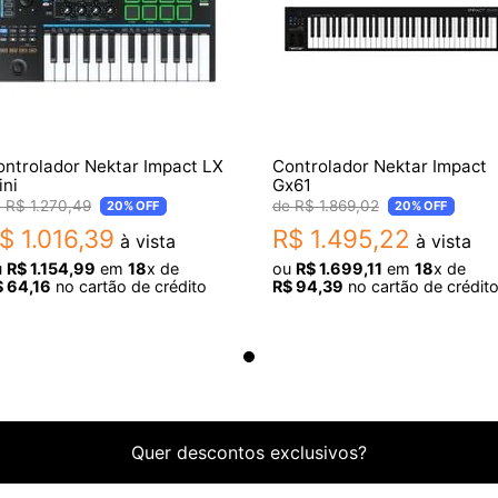
ontrolador Nektar Impact LX
Controlador Nektar Impact
ini
Gx61
R$
1
.
270
,
49
R$
1
.
869
,
02
20%
OFF
20%
OFF
$
1
.
016
,
39
R$
1
.
495
,
22
à vista
à vista
u
R$
1
.
154
,
99
em
18
x de
ou
R$
1
.
699
,
11
em
18
x de
$
64
,
16
no cartão de crédito
R$
94
,
39
no cartão de crédit
Quer descontos exclusivos?