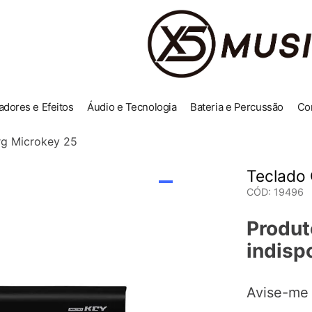
adores e Efeitos
Áudio e Tecnologia
Bateria e Percussão
Co
rg Microkey 25
Teclado 
CÓD
:
19496
Produt
indisp
Avise-me