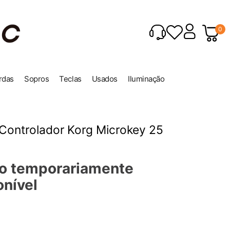
0
rdas
Sopros
Teclas
Usados
Iluminação
Controlador Korg Microkey 25
o temporariamente
onível