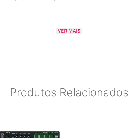
VER MAIS
tivos. O aplicativo deve suportar o Core MIDI.
 você planeja usar o microKEY por um tempo prolongado.
Produtos Relacionados
sitos de funcionamento do Mac OS X ou Apple Macintosh c
operacionais da Microsoft Windows XP / Vista / 7
rosoft Windows Vista SP2 (32 bits, 64 bits) ou Windows 7 