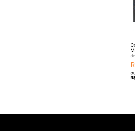
C
M
R
o
R