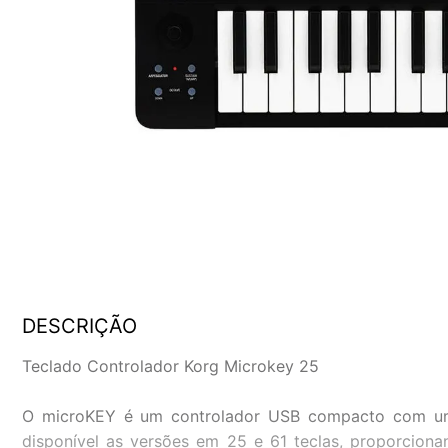
DESCRIÇÃO
Teclado Controlador Korg Microkey 25
O microKEY é um controlador USB compacto com um
disponível as versões em 25 e 61 teclas, proporcion