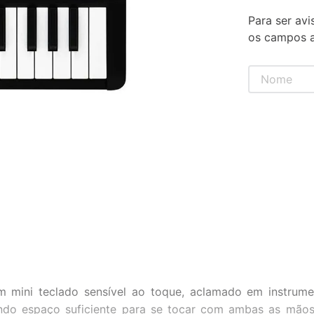
Para ser avi
os campos a
 mini teclado sensível ao toque, aclamado em instru
ando espaço suficiente para se tocar com ambas as mão