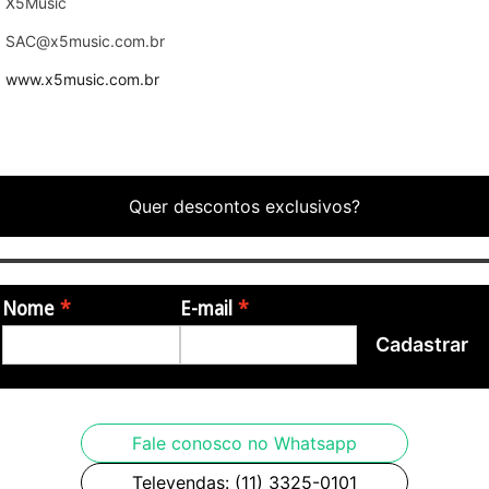
X5Music
SAC@x5music.com.br
www.x5music.com.br
Quer descontos exclusivos?
Nome
E-mail
Cadastrar
Fale conosco no Whatsapp
Televendas: (11) 3325-0101