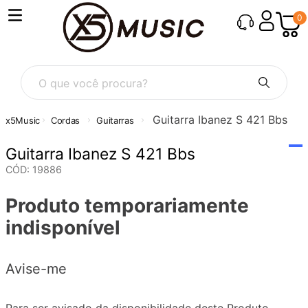
0
O que você procura?
Guitarra Ibanez S 421 Bbs
Cordas
Guitarras
Guitarra Ibanez S 421 Bbs
CÓD
:
19886
Produto temporariamente
indisponível
Avise-me