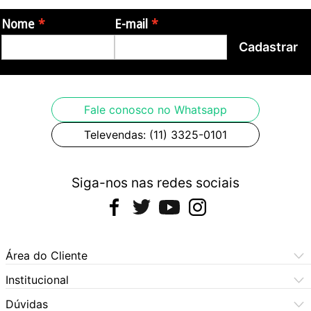
Nome
E-mail
Cadastrar
Fale conosco no Whatsapp
Televendas: (11) 3325-0101
Siga-nos nas redes sociais
Área do Cliente
Meus Pedidos
Institucional
Meus Dados
Central de Atendimento
Dúvidas