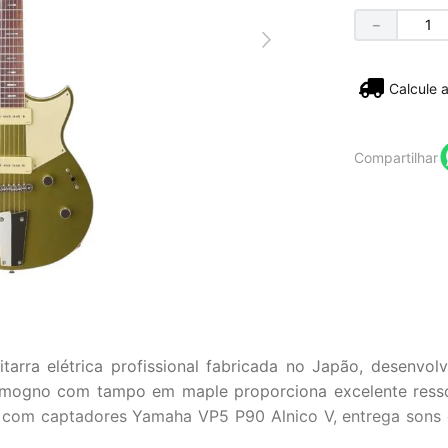
－
Não sei
Compartilhar
ra elétrica profissional fabricada no Japão, desenvol
mogno com tampo em maple proporciona excelente ressonâ
com captadores Yamaha VP5 P90 Alnico V, entrega sons en