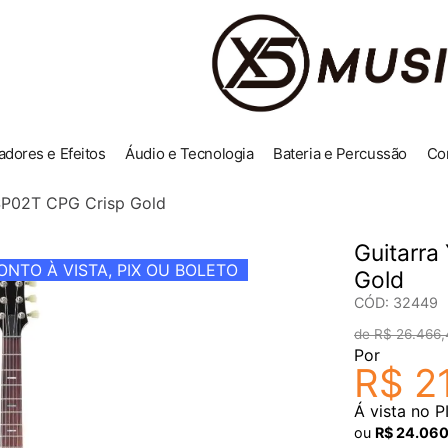
adores e Efeitos
Áudio e Tecnologia
Bateria e Percussão
Co
SP02T CPG Crisp Gold
Guitarr
NTO À VISTA, PIX OU BOLETO
Gold
CÓD
:
32449
R$
26
.
466
,
Por
R$
2
Á vista no P
ou
R$
24
.
06