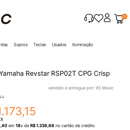
0
rdas
Sopros
Teclas
Usados
Iluminação
a Yamaha Revstar RSP02T CPG Crisp
vendido e entregue por:
X5 Music
44
1
.
173
,
15
IX
0
,
40
em
18
x de
R$
1
.
336
,
68
no cartão de crédito