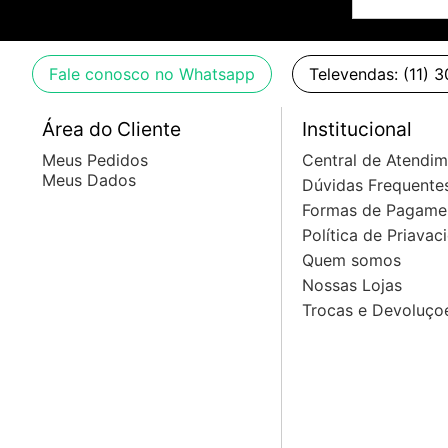
- Raio da escala: 30,48 cm
- Largura do nut: 4,19 cm
- Largura no 12º traste: 5,68 cm
Fale conosco no Whatsapp
Televendas: (11) 
- Espessura no 1º traste: 2,10 cm
- Espessura no 12º traste: 2,39 cm
Área do Cliente
Institucional
- Captadores: 2x Yamaha VP5 P90 Alnico V
Meus Pedidos
Central de Atendi
- Controles: Volume e Tone com Focus Switch push-pull
Meus Dados
Dúvidas Frequente
- Chave seletora: 5 posições
Formas de Pagame
- Ponte: Yamaha Tune-O-Matic Style
Política de Priavac
- Tailpiece: Yamaha Racing Tailpiece
Quem somos
- Tarraxas: Yamaha Diecast
Nossas Lojas
- Acabamento do corpo: Brilhante
Trocas e Devoluço
- Acabamento do braço: Acetinado
- Tratamento: Yamaha I.R.A.
- Número de cordas: 6
- Orientação: Destro
Dimensões: