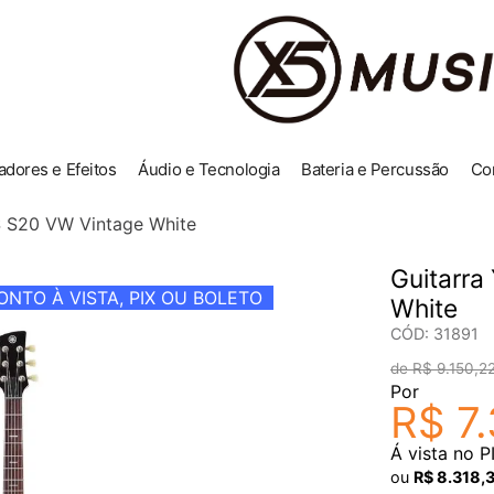
adores e Efeitos
Áudio e Tecnologia
Bateria e Percussão
Co
S S20 VW Vintage White
Guitarra
NTO À VISTA, PIX OU BOLETO
White
CÓD
:
31891
R$
9
.
150
,
2
Por
R$
7
.
Á vista no P
ou
R$
8
.
318
,