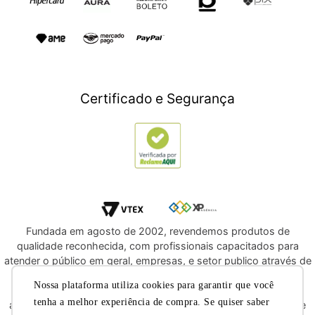
TV e Áudio
Presente para Pais
Origem: Indonésia
Construção e Jardim
Presentes para Natal
Games
Outlet
Imagens meramente ilustrativas, podendo haver variação de cor
Informática
Crédito Digital
Móveis
Crédito Pessoal
Certificado e Segurança
Utilidades Domésticas
Compre e Doe
Navegue por Marcas
Fundada em agosto de 2002, revendemos produtos de
qualidade reconhecida, com profissionais capacitados para
atender o público em geral, empresas, e setor publico através de
licitações e compras diretas. Oferecemos a você, a
Nossa plataforma utiliza cookies para garantir que você
oportunidade de adquirir produtos de qualidade e com
tenha a melhor experiência de compra. Se quiser saber
atendimento reconhecido dentre os melhores do segmento de