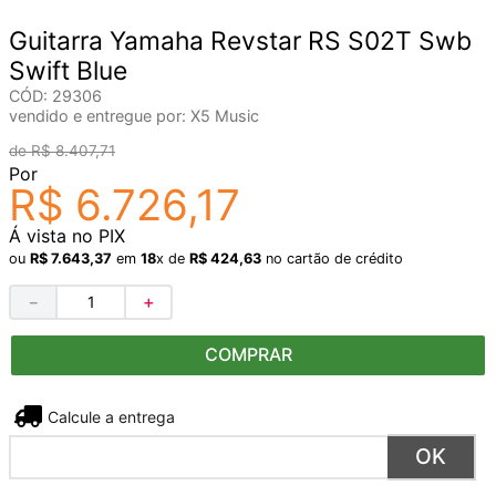
Guitarra Yamaha Revstar RS S02T Swb
Swift Blue
CÓD
:
29306
vendido e entregue por:
X5 Music
R$
8
.
407
,
71
Por
R$
6
.
726
,
17
Á vista no PIX
ou
R$
7
.
643
,
37
em
18
x de
R$
424
,
63
no cartão de crédito
－
＋
COMPRAR
Não sei meu CEP