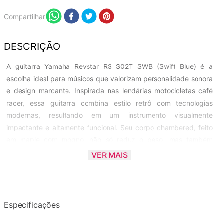
Compartilhar
DESCRIÇÃO
A guitarra Yamaha Revstar RS S02T SWB (Swift Blue) é a
escolha ideal para músicos que valorizam personalidade sonora
e design marcante. Inspirada nas lendárias motocicletas café
racer, essa guitarra combina estilo retrô com tecnologias
modernas, resultando em um instrumento visualmente
impactante e altamente funcional. Seu corpo chambered, feito
em maple com mogno, não só reduz o peso, mas também
melhora a ressonância e a resposta acústica, proporcionando
VER MAIS
um timbre encorpado com excelente definição. O braço de 3
peças em mogno, reforçado com carbono, garante estabilidade
e conforto excepcionais para uma tocabilidade suave e precisa.
Especificações
Com dois captadores estilo P90, a RS S02T entrega