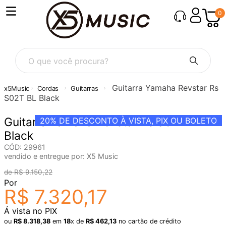
0
O que você procura?
Guitarra Yamaha Revstar Rs
Cordas
Guitarras
S02T BL Black
Guitarra Yamaha Revstar Rs S02T BL
20%
DE DESCONTO À VISTA, PIX OU BOLETO
Black
CÓD
:
29961
vendido e entregue por:
X5 Music
R$
9
.
150
,
22
Por
R$
7
.
320
,
17
Á vista no PIX
ou
R$
8
.
318
,
38
em
18
x de
R$
462
,
13
no cartão de crédito