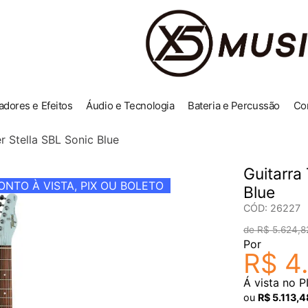
adores e Efeitos
Áudio e Tecnologia
Bateria e Percussão
Co
r Stella SBL Sonic Blue
Guitarra
NTO À VISTA, PIX OU BOLETO
Blue
CÓD
:
26227
R$
5
.
624
,
8
Por
R$
4
Á vista no P
ou
R$
5
.
113
,
4