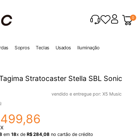
0
rdas
Sopros
Teclas
Usados
Iluminação
 Tagima Stratocaster Stella SBL Sonic
vendido e entregue por:
X5 Music
2
.
499
,
86
IX
8
em
18
x de
R$
284
,
08
no cartão de crédito