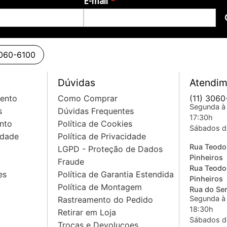
E-mail
 série/paralelo para o single do braço
3060-6100
Dúvidas
Atendim
mento
Como Comprar
(11) 3060
Segunda à 
s
Dúvidas Frequentes
17:30h
nto
Política de Cookies
Sábados d
idade
Política de Privacidade
Rua Teodo
LGPD - Proteção de Dados
Pinheiros
Fraude
Rua Teodo
es
Política de Garantia Estendida
Pinheiros
Política de Montagem
Rua do Sem
Segunda à 
Rastreamento do Pedido
18:30h
Retirar em Loja
Sábados d
Trocas e Devoluçoes