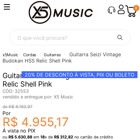
0
O que você procura?
Guitarra Seizi Vintage
Cordas
Guitarras
Budokan HSS Relic Shell Pink
Guitarra Seizi Vintage Budokan HSS
20%
DE DESCONTO À VISTA, PIX OU BOLETO
Relic Shell Pink
CÓD
:
32553
vendido e entregue por:
X5 Music
R$
6
.
193
,
97
Por
R$
4
.
955
,
17
Á vista no PIX
ou
R$
5
.
630
,
88
em
18
x de
R$
312
,
82
no cartão de crédito