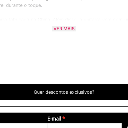
el durante o toque.
arra fabricada na China. Além disso, a guitarra vem com
VER MAIS
mais do que um instrumento, é uma declaração de estil
Quer descontos exclusivos?
E-mail