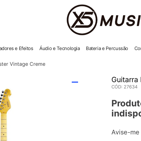
adores e Efeitos
Áudio e Tecnologia
Bateria e Percussão
Co
aster Vintage Creme
Guitarra
CÓD
:
27634
Produt
indisp
Avise-me