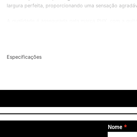
largura perfeita, proporcionando uma sensação agradáv
A qualidade é assegurada pela marca PHX, com a guit
com a durabilidade e a satisfação do cliente.
A GUITARRA PHX TL-2 CH TELECASTER VINTAGE CREME é 
um som autêntico e um visual icônico.
Especificações
Especificações Tecnicas:
- Corpo: Basswood
- Braço: Maple
- Ponte: Fixa
- Escala: Maple
- Captação: 2 Single Coil
- Tarraxas: Cromadas
Nome
- Acabamento: Verniz Brilhante
- Controle: 1 volume, 1 tones