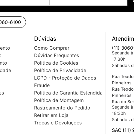
3060-6100
Dúvidas
Atendim
mento
Como Comprar
(11) 3060
Segunda à 
s
Dúvidas Frequentes
17:30h
nto
Política de Cookies
Sábados d
idade
Política de Privacidade
Rua Teodo
LGPD - Proteção de Dados
EME
Pinheiros
Fraude
Rua Teodo
es
Política de Garantia Estendida
Pinheiros
Política de Montagem
Rua do Sem
Segunda à 
Rastreamento do Pedido
18:30h
Retirar em Loja
Sábados d
Trocas e Devoluçoes
SAC (11)