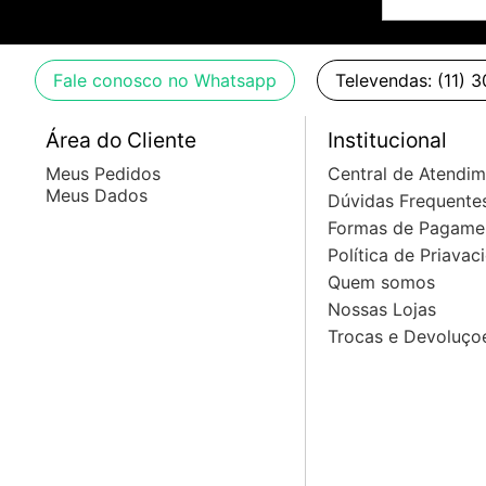
- Chave de 3 posições
Dimensões:
Fale conosco no Whatsapp
Televendas: (11) 
- Altura total: 100 cm
Área do Cliente
Institucional
- Largura do corpo: 32,5 cm
Meus Pedidos
Central de Atendi
- Profundidade: 5 cm
Meus Dados
Dúvidas Frequente
Formas de Pagame
Itens inclusos:
Política de Priavac
Quem somos
- 1 GUITARRA PHX TL-2 CH TELECASTER VINTAGE CR
Nossas Lojas
Trocas e Devoluço
Garantia:
- 3 meses de garantia pelo fabricante
Origem: China