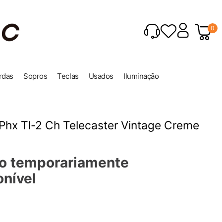
0
rdas
Sopros
Teclas
Usados
Iluminação
 Phx Tl-2 Ch Telecaster Vintage Creme
o temporariamente
onível