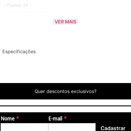
- Trastes: 24
- Tipo de Traste: Jumbo
- Marcação: Pontos Brancos
VER MAIS
- Ponte: Fixa
- Ferragens: Cosmo Black
- Captação: Quantum (H) (Passivo/Cerâmico)
- Controles: 1- tone 1- volume
Especificações
- Cor: Blue Moon Burst (BMT)
Quer descontos exclusivos?
Nome
E-mail
Cadastrar