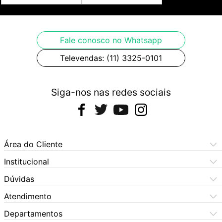
Fale conosco no Whatsapp
Televendas: (11) 3325-0101
Siga-nos nas redes sociais
Área do Cliente
Meus Pedidos
Institucional
Meus Dados
Central de Atendimento
Dúvidas
Dúvidas Frequentes
Como Comprar
Atendimento
Formas de Pagamento
Dúvidas Frequentes
(11) 3060-6100
Departamentos
Política de Privacidade
Segunda à sexta das 9h às 17:30h
Política de Cookies