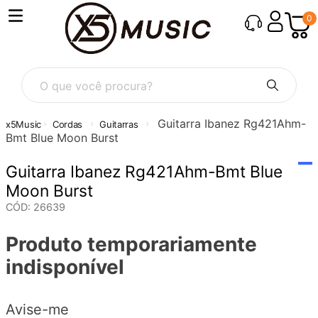
0
O que você procura?
Guitarra Ibanez Rg421Ahm-
Cordas
Guitarras
Bmt Blue Moon Burst
Guitarra Ibanez Rg421Ahm-Bmt Blue
Moon Burst
CÓD
:
26639
Produto temporariamente
indisponível
Avise-me