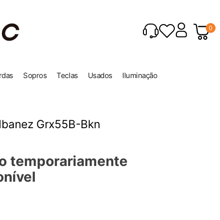
0
rdas
Sopros
Teclas
Usados
Iluminação
 Ibanez Grx55B-Bkn
o temporariamente
onível