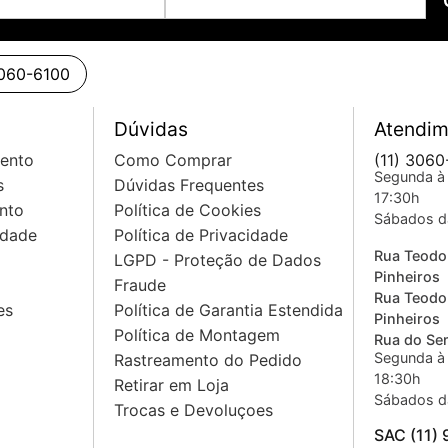
3060-6100
Dúvidas
Atendim
mento
Como Comprar
(11) 3060
Segunda à 
s
Dúvidas Frequentes
17:30h
nto
Política de Cookies
Sábados d
idade
Política de Privacidade
Rua Teodo
LGPD - Proteção de Dados
Pinheiros
Fraude
Rua Teodo
es
Política de Garantia Estendida
Pinheiros
Política de Montagem
Rua do Sem
Segunda à 
Rastreamento do Pedido
18:30h
Retirar em Loja
Sábados d
Trocas e Devoluçoes
SAC (11)