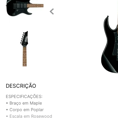
DESCRIÇÃO
ESPECIFICAÇÕES:
• Braço em Maple
• Corpo em Poplar
• Escala em Rosewood