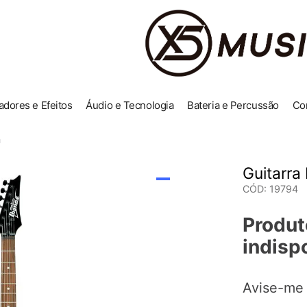
adores e Efeitos
Áudio e Tecnologia
Bateria e Percussão
Co
n
Guitarra
CÓD
:
19794
Produt
indisp
Avise-me