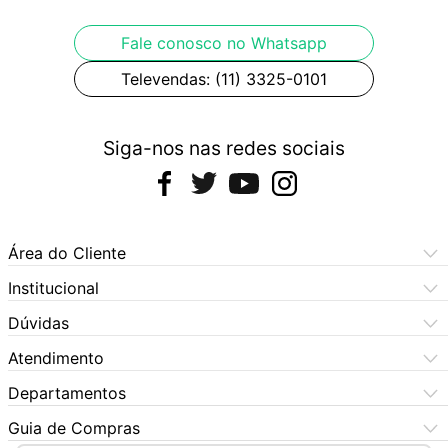
Fale conosco no Whatsapp
Televendas: (11) 3325-0101
Siga-nos nas redes sociais
Área do Cliente
Meus Pedidos
Institucional
Meus Dados
Central de Atendimento
Dúvidas
Dúvidas Frequentes
Como Comprar
Atendimento
Formas de Pagamento
Dúvidas Frequentes
(11) 3060-6100
Departamentos
Política de Privacidade
Segunda à sexta das 9h às 17:30h
Política de Cookies
Automotivo
X5 Rua do Seminário
Sábados das 9h às 17h
Quem Somos
Guia de Compras
Política de Privacidade
(11) 3325-0101
Bebês