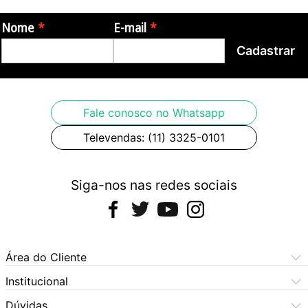
Nome
E-mail
Itens Inclusos:
Cadastrar
- O filtro de linha Oneal OAC-801D
Garantia
Fale conosco no Whatsapp
- 3 meses de garantia pelo fabricante
Televendas: (11) 3325-0101
Origem
Siga-nos nas redes sociais
- China
Fotos meramente ilustrativas
Área do Cliente
Meus Pedidos
Institucional
Meus Dados
Central de Atendimento
Dúvidas