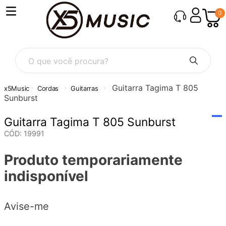
0
O que você procura?
Guitarra Tagima T 805
Cordas
Guitarras
Sunburst
Guitarra Tagima T 805 Sunburst
CÓD
:
19991
Produto temporariamente
indisponível
Avise-me