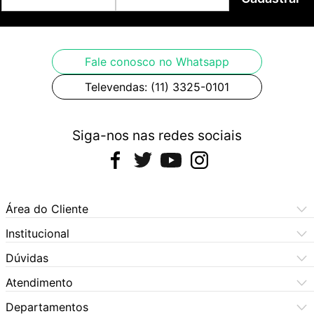
humbucker
- PONTE: Tremolo cromada com 2 pivôs
- TARRAXAS: Cromadas e blindadas com travas
Fale conosco no Whatsapp
Televendas: (11) 3325-0101
Siga-nos nas redes sociais
Área do Cliente
Meus Pedidos
Institucional
Meus Dados
Central de Atendimento
Dúvidas
Dúvidas Frequentes
Como Comprar
Atendimento
Formas de Pagamento
Dúvidas Frequentes
(11) 3060-6100
Departamentos
Política de Privacidade
Segunda à sexta das 9h às 17:30h