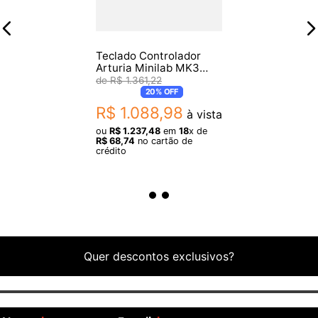
Dimensões do produto
- 240 mm de comprimento x 210 mm de profundidade x 30 mm
Teclado Controlador
de altura (40 mm de altura incluindo as tampas dos botões)
Arturia Minilab MK3
MIDI Alpine White
R$
1
.
361
,
22
20%
OFF
R$
1
.
088
,
98
à vista
ou
R$
1
.
237
,
48
em
18
x de
R$
68
,
74
no cartão de
crédito
Quer descontos exclusivos?