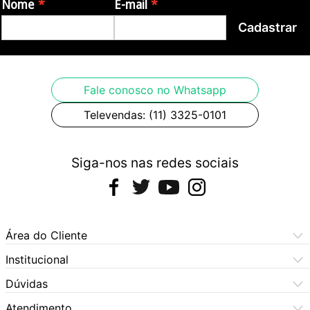
Nome
E-mail
Cadastrar
Fale conosco no Whatsapp
Televendas: (11) 3325-0101
Siga-nos nas redes sociais
Área do Cliente
Meus Pedidos
Institucional
Meus Dados
Central de Atendimento
Dúvidas
Dúvidas Frequentes
Como Comprar
Atendimento