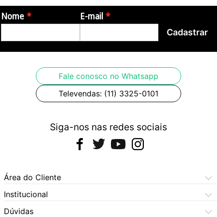
- 3 meses de garantia pelo fabricante
Nome
E-mail
Cadastrar
Origem:
- Brasil
Fale conosco no Whatsapp
O produto acompanha nota fiscal.
Televendas: (11) 3325-0101
Siga-nos nas redes sociais
Área do Cliente
Meus Pedidos
Institucional
Meus Dados
Central de Atendimento
Dúvidas