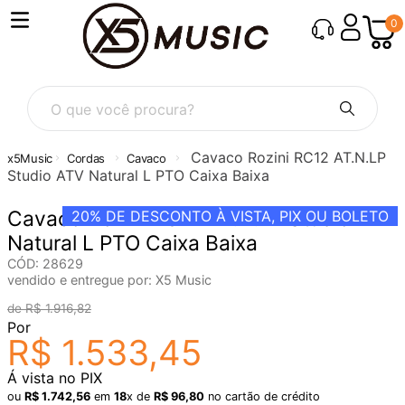
0
O que você procura?
Cavaco Rozini RC12 AT.N.LP
Cordas
Cavaco
Studio ATV Natural L PTO Caixa Baixa
Cavaco Rozini RC12 AT.N.LP Studio ATV
20%
DE DESCONTO À VISTA, PIX OU BOLETO
Natural L PTO Caixa Baixa
CÓD
:
28629
vendido e entregue por:
X5 Music
R$
1
.
916
,
82
Por
R$
1
.
533
,
45
Á vista no PIX
ou
R$
1
.
742
,
56
em
18
x de
R$
96
,
80
no cartão de crédito