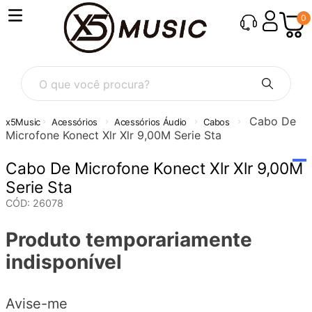
0
O que você procura?
Cabo De
Acessórios
Acessórios Áudio
Cabos
Microfone Konect Xlr Xlr 9,00M Serie Sta
Cabo De Microfone Konect Xlr Xlr 9,00M
Serie Sta
CÓD
:
26078
Produto temporariamente
indisponível
Avise-me