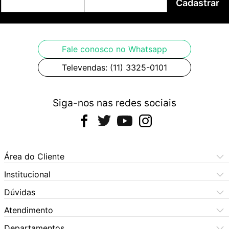
Cadastrar
Fale conosco no Whatsapp
Televendas: (11) 3325-0101
Siga-nos nas redes sociais
Área do Cliente
Meus Pedidos
Institucional
Meus Dados
Central de Atendimento
Dúvidas
Dúvidas Frequentes
Como Comprar
Atendimento
Formas de Pagamento
Dúvidas Frequentes
(11) 3060-6100
Departamentos