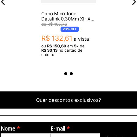
Cabo Microfone
Datalink 0,30Mm Xlr X
Xlr Garage 10M Gb005
R$
165
,
76
20%
OFF
R$
132
,
61
à vista
ou
R$
150
,
69
em
5
x de
R$
30
,
13
no cartão de
crédito
Quer descontos exclusivos?
Nome
E-mail