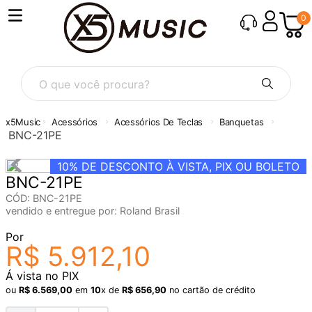
0
O que você procura?
Acessórios
Acessórios De Teclas
Banquetas
BNC-21PE
10%
DE DESCONTO À VISTA, PIX OU BOLETO
BNC-21PE
CÓD
:
BNC-21PE
vendido e entregue por:
Roland Brasil
Por
R$
5
.
912
,
10
Á vista no PIX
ou
R$
6
.
569
,
00
em
10
x de
R$
656
,
90
no cartão de crédito