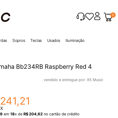
0
rdas
Sopros
Teclas
Usados
Iluminação
amaha Bb234RB Raspberry Red 4
vendido e entregue por:
X5 Music
1
241
,
21
IX
19
em
18
x de
R$
204
,
62
no cartão de crédito