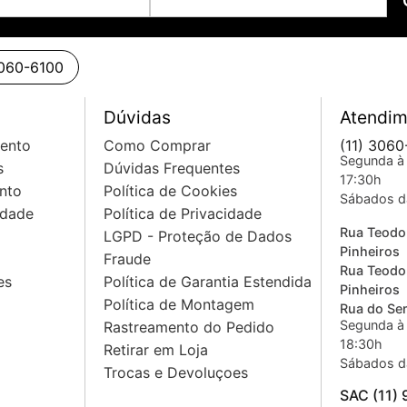
o)
dade master
3060-6100
Dúvidas
Atendim
mento
Como Comprar
(11) 3060
Segunda à 
s
Dúvidas Frequentes
17:30h
nto
Política de Cookies
Sábados d
idade
Política de Privacidade
Rua Teodo
LGPD - Proteção de Dados
Pinheiros
Fraude
Rua Teodo
es
Política de Garantia Estendida
Pinheiros
Política de Montagem
Rua do Sem
Segunda à 
Rastreamento do Pedido
18:30h
Retirar em Loja
Sábados d
Trocas e Devoluçoes
SAC (11)