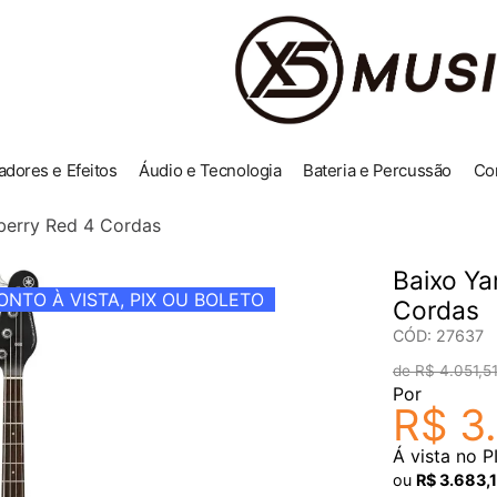
adores e Efeitos
Áudio e Tecnologia
Bateria e Percussão
Co
erry Red 4 Cordas
Baixo Y
NTO À VISTA, PIX OU BOLETO
Cordas
CÓD
:
27637
R$
4
.
051
,
5
Por
R$
3
.
Á vista no P
ou
R$
3
.
683
,