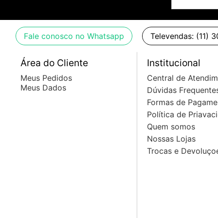
- Captador do braço: VSP3n - Split Single Coil (cerâmic
- Captador da ponte: VSC3b - Single Coil (cerâmico)
- Controles: Volume do braço, Volume da ponte, Tonali
Fale conosco no Whatsapp
Televendas: (11) 
- Ponte: Vintage Style com sistema Body Thru Stringing
- Tarraxas: Die-cast (leves)
Área do Cliente
Institucional
- Cordas: 0.045 - 0.105
Meus Pedidos
Central de Atendi
- Captação: Passiva
Meus Dados
Dúvidas Frequente
- Orientação: Destro
Formas de Pagame
Política de Priavac
Dimensões e Peso
Quem somos
- Comprimento: 116 cm
Nossas Lojas
- Largura: 34 cm (estimado pelo padrão do corpo BB)
Trocas e Devoluço
- Altura: 5 cm (espessura do corpo)
- Peso: 4,6 kg
Itens Inclusos
- Contrabaixo Yamaha BB234-RB
- Chave Allen para ajuste do braço