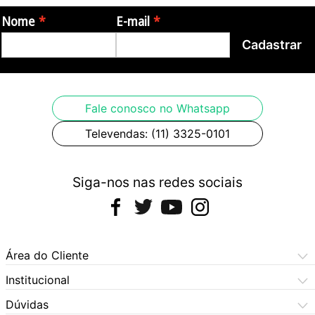
Origem: China.
Nome
E-mail
Cadastrar
As imagens são meramente ilustrativas, podendo haver variação
de cor.
Fale conosco no Whatsapp
Televendas: (11) 3325-0101
Siga-nos nas redes sociais
Área do Cliente
Meus Pedidos
Institucional
Meus Dados
Central de Atendimento
Dúvidas