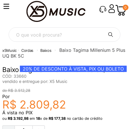
0
O que você procura?
Baixo Tagima Millenium 5 Plus
Cordas
Baixos
UQ BK 5C
Baixo Tagima Millenium 5 Plus UQ BK 5C
20%
DE DESCONTO À VISTA, PIX OU BOLETO
CÓD
:
33660
vendido e entregue por:
X5 Music
R$
3
.
512
,
28
Por
R$
2
.
809
,
82
Á vista no PIX
ou
R$
3
.
192
,
98
em
18
x de
R$
177
,
38
no cartão de crédito