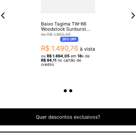
- Braço: Roasted Maple
- Escala: Bolivian Rosewood
- Ponte: Monorail
Baixo Tagima TW-66
- Tarraxas: Diecast
Woodstock Sunburst
Passivo 4C
R$
1
.
863
,
46
- Captadores: 2 Soap Bar
20%
OFF
- Circuito: Ativo
R$
1
.
490
,
76
à vista
- Controles: Volume, Balance, Bass, Middle e Treble
ou
R$
1
.
694
,
05
em
18
x de
R$
94
,
11
no cartão de
crédito
Dimensões e Peso
- Comprimento: 120 cm
- Largura: 35 cm
- Altura: 5 cm
- Peso: 4 kg
Itens Inclusos
Quer descontos exclusivos?
- Contrabaixo Tagima Millenium 5 Plus UQ BK
Garantia: 3 meses de garantia pelo fabricante.