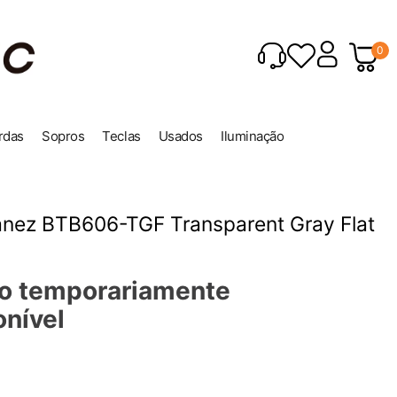
0
rdas
Sopros
Teclas
Usados
Iluminação
anez BTB606-TGF Transparent Gray Flat
o temporariamente
onível