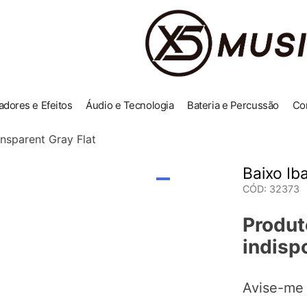
adores e Efeitos
Áudio e Tecnologia
Bateria e Percussão
Co
nsparent Gray Flat
Baixo Ib
CÓD
:
32373
Produt
indisp
Avise-me