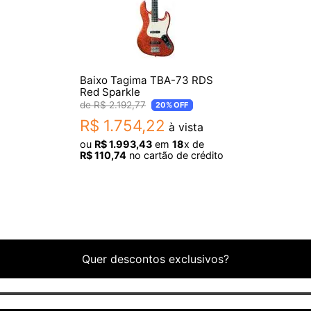
Baixo Tagima TBA-73 RDS
Red Sparkle
R$
2
.
192
,
77
20%
OFF
R$
1
.
754
,
22
à vista
ou
R$
1
.
993
,
43
em
18
x de
R$
110
,
74
no cartão de crédito
Quer descontos exclusivos?
o de cor