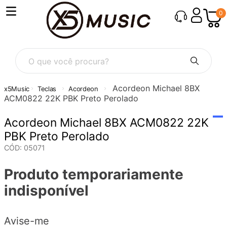
0
O que você procura?
Acordeon Michael 8BX
Teclas
Acordeon
ACM0822 22K PBK Preto Perolado
Acordeon Michael 8BX ACM0822 22K
PBK Preto Perolado
CÓD
:
05071
Produto temporariamente
indisponível
Avise-me