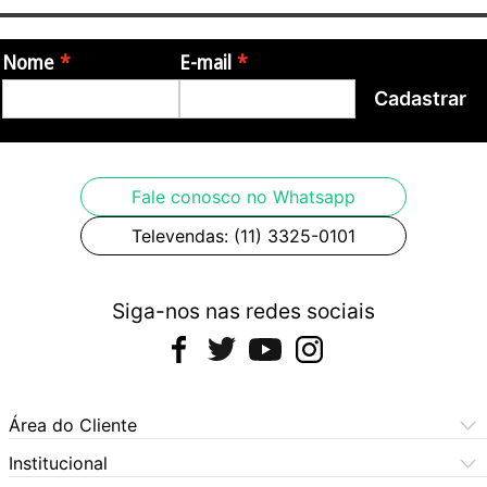
Nome
E-mail
Cadastrar
Fale conosco no Whatsapp
Televendas: (11) 3325-0101
Siga-nos nas redes sociais
Área do Cliente
Meus Pedidos
Institucional
Meus Dados