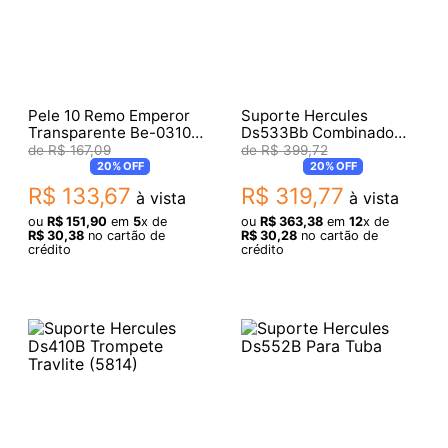
Pele 10 Remo Emperor
Suporte Hercules
Transparente Be-0310-
Ds533Bb Combinado
00 ( 10361 )
Para Sax Alto Tenor
R$
167
,
09
R$
399
,
72
Soprano
20%
OFF
20%
OFF
R$
133
,
67
R$
319
,
77
à vista
à vista
ou
R$
151
,
90
em
5
x de
ou
R$
363
,
38
em
12
x de
R$
30
,
38
no cartão de
R$
30
,
28
no cartão de
crédito
crédito