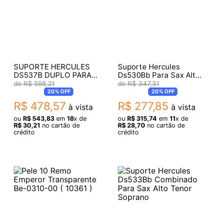
SUPORTE HERCULES
Suporte Hercules
DS537B DUPLO PARA
Ds530Bb Para Sax Alto-
SAX
Tenor Dobrável
R$
598
,
21
R$
347
,
31
20%
OFF
20%
OFF
R$
478
,
57
R$
277
,
85
à vista
à vista
ou
R$
543
,
83
em
18
x de
ou
R$
315
,
74
em
11
x de
R$
30
,
21
no cartão de
R$
28
,
70
no cartão de
crédito
crédito