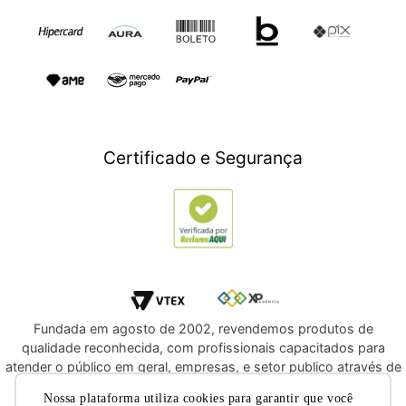
Esporte e Lazer
Presente para Mães
TV e Áudio
Presente para Pais
Construção e Jardim
Presentes para Natal
Games
Outlet
Informática
Crédito Digital
Móveis
Crédito Pessoal
Certificado e Segurança
Utilidades Domésticas
Compre e Doe
Navegue por Marcas
Fundada em agosto de 2002, revendemos produtos de
qualidade reconhecida, com profissionais capacitados para
atender o público em geral, empresas, e setor publico através de
licitações e compras diretas. Oferecemos a você, a
Nossa plataforma utiliza cookies para garantir que você
oportunidade de adquirir produtos de qualidade e com