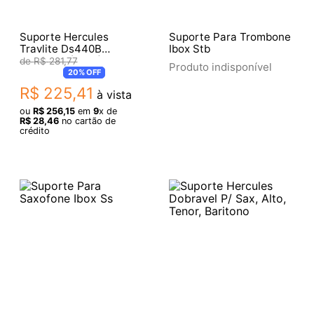
Suporte Hercules
Suporte Para Trombone
Travlite Ds440B
Ibox Stb
Clarinete (7142)
R$
281
,
77
Produto indisponível
20%
OFF
R$
225
,
41
à vista
ou
R$
256
,
15
em
9
x de
R$
28
,
46
no cartão de
crédito