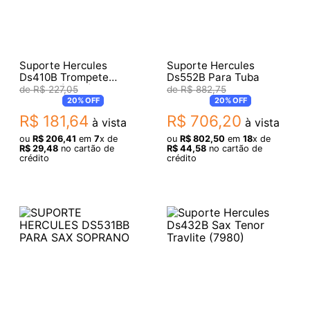
Suporte Hercules
Suporte Hercules
Ds410B Trompete
Ds552B Para Tuba
Travlite (5814)
R$
227
,
05
R$
882
,
75
20%
OFF
20%
OFF
R$
181
,
64
R$
706
,
20
à vista
à vista
ou
R$
206
,
41
em
7
x de
ou
R$
802
,
50
em
18
x de
R$
29
,
48
no cartão de
R$
44
,
58
no cartão de
crédito
crédito