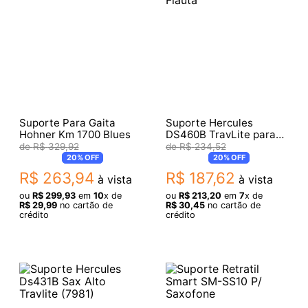
Suporte Para Gaita
Suporte Hercules
Hohner Km 1700 Blues
DS460B TravLite para
Flauta
R$
329
,
92
R$
234
,
52
20%
OFF
20%
OFF
R$
263
,
94
R$
187
,
62
à vista
à vista
ou
R$
299
,
93
em
10
x de
ou
R$
213
,
20
em
7
x de
R$
29
,
99
no cartão de
R$
30
,
45
no cartão de
crédito
crédito