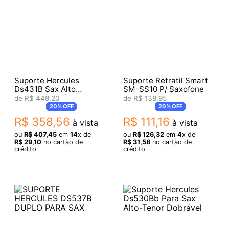
Suporte Hercules
Suporte Retratil Smart
Ds431B Sax Alto
SM-SS10 P/ Saxofone
Travlite (7981)
R$
448
,
20
R$
138
,
95
20%
OFF
20%
OFF
R$
358
,
56
R$
111
,
16
à vista
à vista
ou
R$
407
,
45
em
14
x de
ou
R$
126
,
32
em
4
x de
R$
29
,
10
no cartão de
R$
31
,
58
no cartão de
crédito
crédito