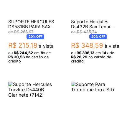
SUPORTE HERCULES
Suporte Hercules
DS531BB PARA SAX
Ds432B Sax Tenor
SOPRANO
Travlite (7980)
R$
268
,
97
R$
435
,
74
20%
OFF
20%
OFF
R$
215
,
18
R$
348
,
59
à vista
à vista
ou
R$
244
,
52
em
8
x de
ou
R$
396
,
13
em
14
x de
R$
30
,
56
no cartão de
R$
28
,
29
no cartão de
crédito
crédito