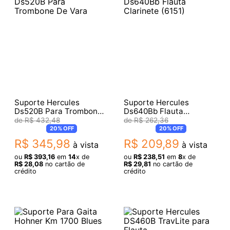
Suporte Hercules
Suporte Hercules
Ds520B Para Trombone
Ds640Bb Flauta
De Vara
Clarinete (6151)
R$
432
,
48
R$
262
,
36
20%
OFF
20%
OFF
R$
345
,
98
R$
209
,
89
à vista
à vista
ou
R$
393
,
16
em
14
x de
ou
R$
238
,
51
em
8
x de
R$
28
,
08
no cartão de
R$
29
,
81
no cartão de
crédito
crédito