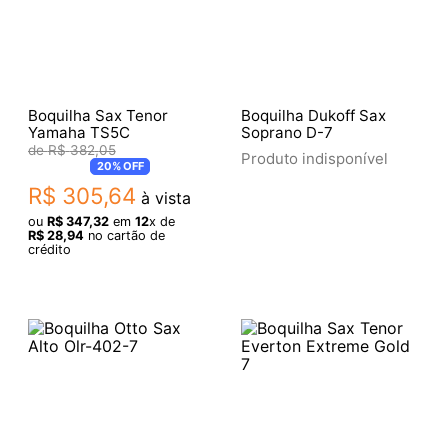
Boquilha Sax Tenor
Boquilha Dukoff Sax
Yamaha TS5C
Soprano D-7
R$
382
,
05
Produto indisponível
20%
OFF
R$
305
,
64
à vista
ou
R$
347
,
32
em
12
x de
R$
28
,
94
no cartão de
crédito