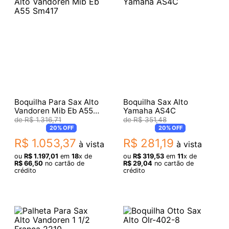
Boquilha Para Sax Alto
Boquilha Sax Alto
Vandoren Mib Eb A55
Yamaha AS4C
Sm417
R$
1
.
316
,
71
R$
351
,
48
20%
OFF
20%
OFF
R$
1
.
053
,
37
R$
281
,
19
à vista
à vista
ou
R$
1
.
197
,
01
em
18
x de
ou
R$
319
,
53
em
11
x de
R$
66
,
50
no cartão de
R$
29
,
04
no cartão de
crédito
crédito