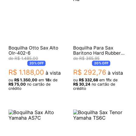
Boquilha Otto Sax Alto
Boquilha Para Sax
Olr-402-6
Baritono Hard Rubber
Schieffer 3030-470-4-
R$
1
.
485
,
00
R$
365
,
95
Ad
20%
OFF
20%
OFF
R$
1
.
188
,
00
R$
292
,
76
à vista
à vista
ou
R$
1
.
350
,
00
em
18
x de
ou
R$
332
,
68
em
11
x de
R$
75
,
00
no cartão de
R$
30
,
24
no cartão de
crédito
crédito