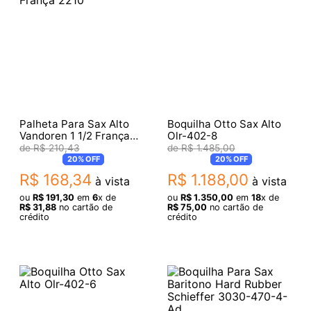
Palheta Para Sax Alto
Boquilha Otto Sax Alto
Vandoren 1 1/2 França
Olr-402-8
2210
R$
210
,
43
R$
1
.
485
,
00
20%
OFF
20%
OFF
R$
168
,
34
R$
1
.
188
,
00
à vista
à vista
ou
R$
191
,
30
em
6
x de
ou
R$
1
.
350
,
00
em
18
x de
R$
31
,
88
no cartão de
R$
75
,
00
no cartão de
crédito
crédito