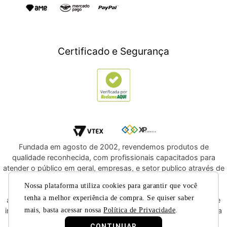
Games
Outlet
Informática
Crédito Digital
Móveis
Crédito Pessoal
Certificado e Segurança
Utilidades Domésticas
Compre e Doe
Navegue por Marcas
Fundada em agosto de 2002, revendemos produtos de
qualidade reconhecida, com profissionais capacitados para
atender o público em geral, empresas, e setor publico através de
licitações e compras diretas. Oferecemos a você, a
Nossa plataforma utiliza cookies para garantir que você
oportunidade de adquirir produtos de qualidade e com
tenha a melhor experiência de compra. Se quiser saber
atendimento reconhecido dentre os melhores do segmento de
mais, basta acessar nossa
Política de Privacidade
.
instrumentos musicais e áudio profissional. Convidamos você a
nos conhecer melhor nas redes sociais.
CONTINUAR