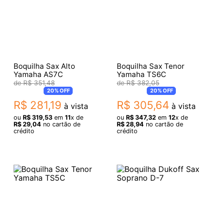
Boquilha Sax Alto
Boquilha Sax Tenor
Yamaha AS7C
Yamaha TS6C
R$
351
,
48
R$
382
,
05
20%
OFF
20%
OFF
R$
281
,
19
R$
305
,
64
à vista
à vista
ou
R$
319
,
53
em
11
x de
ou
R$
347
,
32
em
12
x de
R$
29
,
04
no cartão de
R$
28
,
94
no cartão de
crédito
crédito