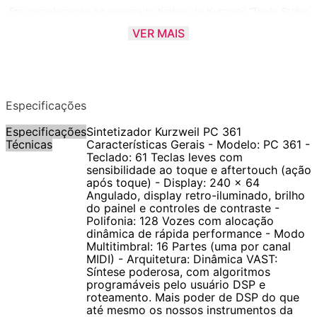
Em complemento ao renomado timbre da Kurzweil “Triple Strike
Grand Piano”, o PC3 oferece centenas de novos sons: baixos,
VER MAIS
baterias, guitarras, e synths perfeitos para todos os estilos e
gostos, junto com uma coleção de emulações perfeitas de
teclados “vintage”, KB3 Mode e mais 250 sons profissionais de
orquestras e grupos de cordas (strings). Todos os presets do
Especificações
PC3 podem ser rapidamente acessados através de uma
Especificações
Sintetizador Kurzweil PC 361
organização por categorias e programas selecionáveis por
Técnicas
Características Gerais - Modelo: PC 361 -
botões.
Teclado: 61 Teclas leves com
sensibilidade ao toque e aftertouch (ação
após toque) - Display: 240 x 64
Com 128 notas de polifonia, seqüenciador, 4 arpejadores
Angulado, display retro-iluminado, brilho
independentes e mais efeitos do processador poderoso como
do painel e controles de contraste -
Polifonia: 128 Vozes com alocação
nosso aclamado KSP8, o PC3 é surpreendente pelo fácil uso
dinâmica de rápida performance - Modo
através da nova e intuitiva interface. Possui ainda entrada USB,
Multitimbral: 16 Partes (uma por canal
MIDI) - Arquitetura: Dinâmica VAST:
Porta para Cartão Flash, 9 Controles Sliders/Drawbars, Display
Síntese poderosa, com algoritmos
angulado, e um novo projeto de ação do teclado, a nova
programáveis pelo usuário DSP e
geração de instrumentos da Kurzweil.
roteamento. Mais poder de DSP do que
até mesmo os nossos instrumentos da