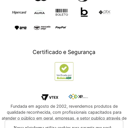
Esporte e Lazer
Presente para Mães
TV e Áudio
Presente para Pais
Construção e Jardim
Presentes para Natal
Games
Outlet
Informática
Crédito Digital
Móveis
Crédito Pessoal
Certificado e Segurança
Utilidades Domésticas
Compre e Doe
Navegue por Marcas
Fundada em agosto de 2002, revendemos produtos de
qualidade reconhecida, com profissionais capacitados para
atender o público em geral, empresas, e setor publico através de
licitações e compras diretas. Oferecemos a você, a
Nossa plataforma utiliza cookies para garantir que você