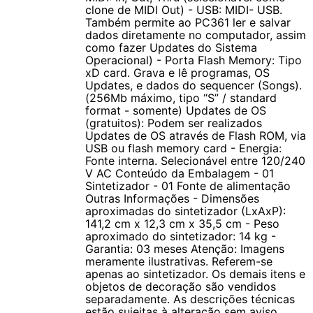
clone de MIDI Out) - USB: MIDI- USB.
Também permite ao PC361 ler e salvar
dados diretamente no computador, assim
como fazer Updates do Sistema
Operacional) - Porta Flash Memory: Tipo
xD card. Grava e lê programas, OS
Updates, e dados do sequencer (Songs).
(256Mb máximo, tipo “S” / standard
format - somente) Updates de OS
(gratuitos): Podem ser realizados
Updates de OS através de Flash ROM, via
USB ou flash memory card - Energia:
Fonte interna. Selecionável entre 120/240
V AC Conteúdo da Embalagem - 01
Sintetizador - 01 Fonte de alimentação
Outras Informações - Dimensões
aproximadas do sintetizador (LxAxP):
141,2 cm x 12,3 cm x 35,5 cm - Peso
aproximado do sintetizador: 14 kg -
Garantia: 03 meses Atenção: Imagens
meramente ilustrativas. Referem-se
apenas ao sintetizador. Os demais itens e
objetos de decoração são vendidos
separadamente. As descrições técnicas
estão sujeitas à alteração sem aviso