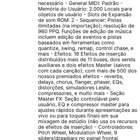
necessário - General MIDI: Padrão -
Pedais de Chave, 2 Entradas para Pedais de Controle (cc
Memória do Usuário: 2.000 Locais para
Pedals), Entrada para Supper Ribbon e Breath Controller, Porta
objetos de usuário - Slots de Expansão
de som ROM: 2 - Sequencer: Pistas
para Flash Memory, 4 Saídas Analógicas, Saída Digital 24-Bit,
ilimitadas (na importação); resolução de
USB, MIDI In, Out e Thru.
960 PPQ. Funções de edição de música
incluem edição de eventos e pistas
baseados em ferramentas como
quantize, swing, remap, control chase, e
mais - Efeitos: 16 Efeitos de inserção
distribuídos mais de 11 buses, dois sends
auxiliares e dois efeitos Master (salvos
com cada canção); com mais de 500 dos
nossos premiados efeitos - reverbs,
delays, chorus, flanger, phaser, EQs,
distorções, simuladores Leslie,
compressores, e muito mais - Seção
Master FX: Seção controlável pelo
usuário, EQ e compressor master para
ajustes rápidos durante apresentações ao
vivo ou para toques finais em sua
mixagem de estúdio (não usa os recursos
de efeitos de inserção) - Controladores:
Pitch Wheel, Modulation Wheel, 9
sliders/drawbars no painel frontal,