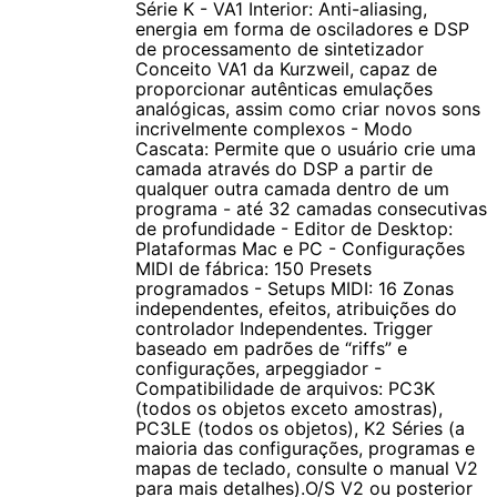
Série K - VA1 Interior: Anti-aliasing,
O PC3 combina sons e ferramentas ideais para músicos
energia em forma de osciladores e DSP
profissionais, estúdios, igrejas e professores de música.
de processamento de sintetizador
Conceito VA1 da Kurzweil, capaz de
proporcionar autênticas emulações
analógicas, assim como criar novos sons
incrivelmente complexos - Modo
Cascata: Permite que o usuário crie uma
Características:
camada através do DSP a partir de
qualquer outra camada dentro de um
programa - até 32 camadas consecutivas
VAST Architecture, 128 Vozes de Polifonia, 800 Programas: 256
de profundidade - Editor de Desktop:
Programas Básicos (Baixos, Baterias, Guitarras, Synths, etc.),
Plataformas Mac e PC - Configurações
MIDI de fábrica: 150 Presets
Triple Strike Grand Piano, Placas Classic Keys ROM, General
programados - Setups MIDI: 16 Zonas
MIDI, Orchestral ROM, Strings Section ROM e 64 Programas
independentes, efeitos, atribuições do
KB3, Compatível com GM, 2 Seções de de Efeitos ROM: Até 16
controlador Independentes. Trigger
baseado em padrões de “riffs” e
inserts de Efeito com 2 aux sends designáveis através de 16
configurações, arpeggiador -
Busses, Presets de Efeitos: Acima de 300 dos nossos premiados
Compatibilidade de arquivos: PC3K
(todos os objetos exceto amostras),
efeitos, Nova Geração de Teclado com 76 teclas semi-pesadas,
PC3LE (todos os objetos), K2 Séries (a
9 Controles Designáveis MIDI Sliders/Drawbars, 16 Bancos
maioria das configurações, programas e
selecionáveis através de botões e 8 Botões para seleção de
mapas de teclado, consulte o manual V2
para mais detalhes).O/S V2 ou posterior
Programas, Novo Modelo de Pitch e Modwheel, 3 Entradas para