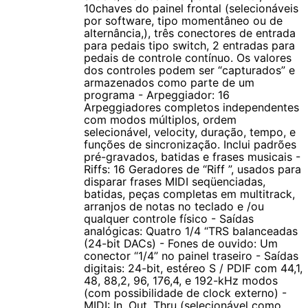
10chaves do painel frontal (selecionáveis
por software, tipo momentâneo ou de
alternância,), três conectores de entrada
para pedais tipo switch, 2 entradas para
pedais de controle contínuo. Os valores
dos controles podem ser “capturados” e
armazenados como parte de um
programa - Arpeggiador: 16
Arpeggiadores completos independentes
com modos múltiplos, ordem
selecionável, velocity, duração, tempo, e
funções de sincronização. Inclui padrões
pré-gravados, batidas e frases musicais -
Riffs: 16 Geradores de “Riff ”, usados para
disparar frases MIDI seqüenciadas,
batidas, peças completas em multitrack,
arranjos de notas no teclado e /ou
qualquer controle físico - Saídas
analógicas: Quatro 1/4 “TRS balanceadas
(24-bit DACs) - Fones de ouvido: Um
conector “1/4” no painel traseiro - Saídas
digitais: 24-bit, estéreo S / PDIF com 44,1,
48, 88,2, 96, 176,4, e 192-kHz modos
(com possibilidade de clock externo) -
MIDI: In, Out, Thru (selecionável como