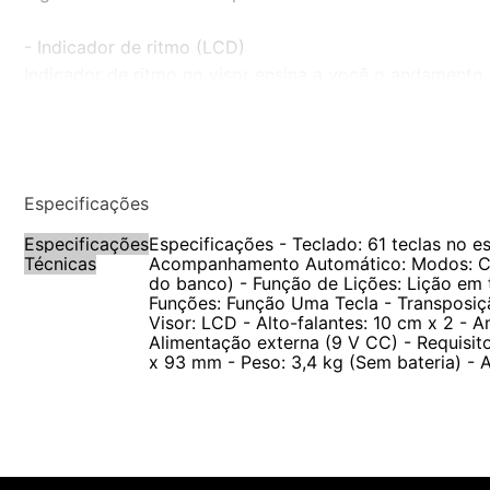
- Indicador de ritmo (LCD)
Indicador de ritmo no visor ensina a você o andamento 
- Dedilhado em áudio
Se o teclado detectar que você está tocando muito le
para tocar a próxima nota.
Especificações
Especificações
Especificações - Teclado: 61 teclas no es
Técnicas
Acompanhamento Automático: Modos: CASI
do banco) - Função de Lições: Lição em 
Funções: Função Uma Tecla - Transposiç
Visor: LCD - Alto-falantes: 10 cm x 2 -
Alimentação externa (9 V CC) - Requisit
x 93 mm - Peso: 3,4 kg (Sem bateria) - A