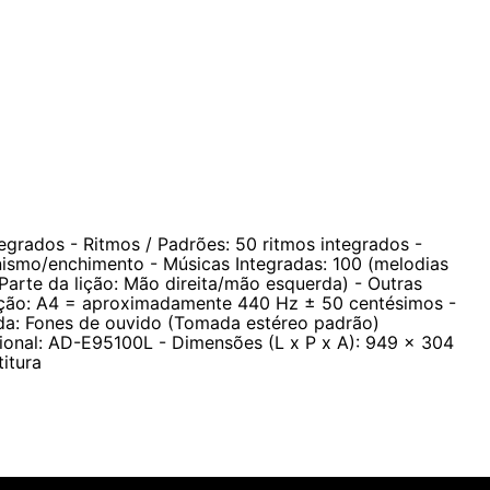
rá o número correspondente ao dedo que você deve usar
tegrados - Ritmos / Padrões: 50 ritmos integrados -
ismo/enchimento - Músicas Integradas: 100 (melodias
Parte da lição: Mão direita/mão esquerda) - Outras
nação: A4 = aproximadamente 440 Hz ± 50 centésimos -
ída: Fones de ouvido (Tomada estéreo padrão)
ional: AD-E95100L - Dimensões (L x P x A): 949 x 304
itura