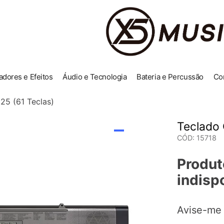
adores e Efeitos
Áudio e Tecnologia
Bateria e Percussão
Co
25 (61 Teclas)
Teclado 
CÓD
:
15718
Produt
indisp
Avise-me