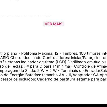
correto para tocar o teclado.
VER MAIS
ntamente ou que parou de tocar, uma voz sintetizada di
tilo piano - Polifonia Máxima: 12 - Timbres: 100 timbres in
O Chord, dedilhado Controladores: Iniciar/Parar, sincron
três etapas Indicador de ritmo (LCD) Dedilhado em áudio (
ão de Teclas: F# para C para F: mínima - Controle de Afi
 Amperagem de Saída: 2 W + 2 W - Terminais de Entrada/Sa
os de Energia: Baterias: tamanho AA x 6/Adaptador CA opc
cessórios incluídos: Caderno de partitura estante para part