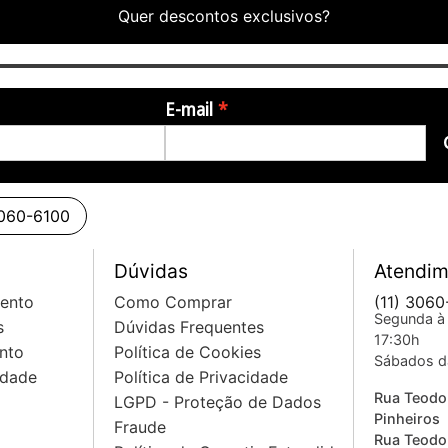
Quer descontos exclusivos?
E-mail
3060-6100
Dúvidas
Atendim
mento
Como Comprar
(11) 3060
Segunda à 
s
Dúvidas Frequentes
17:30h
nto
Política de Cookies
Sábados d
idade
Política de Privacidade
Rua Teodo
LGPD - Proteção de Dados
Pinheiros
Fraude
Rua Teodo