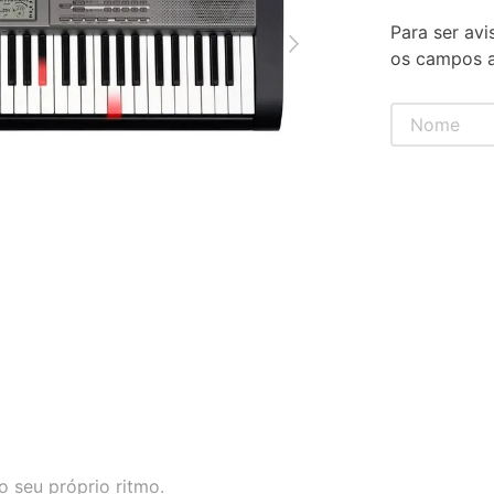
Para ser avi
os campos a
o seu próprio ritmo.