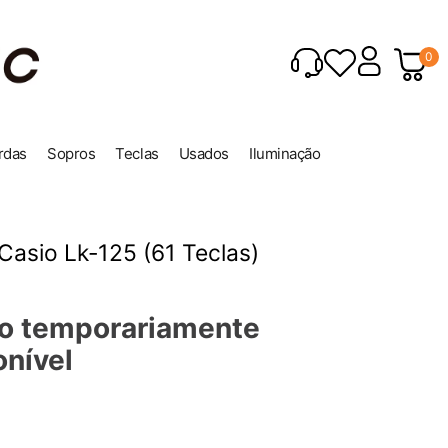
0
rdas
Sopros
Teclas
Usados
Iluminação
Casio Lk-125 (61 Teclas)
o temporariamente
onível