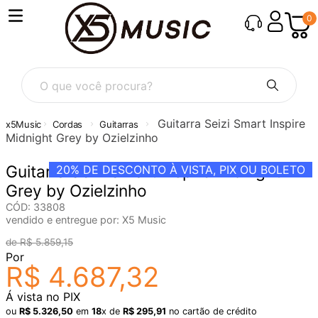
0
O que você procura?
Guitarra Seizi Smart Inspire
Cordas
Guitarras
Midnight Grey by Ozielzinho
Guitarra Seizi Smart Inspire Midnight
20%
DE DESCONTO À VISTA, PIX OU BOLETO
Grey by Ozielzinho
CÓD
:
33808
vendido e entregue por:
X5 Music
R$
5
.
859
,
15
Por
R$
4
.
687
,
32
Á vista no PIX
ou
R$
5
.
326
,
50
em
18
x de
R$
295
,
91
no cartão de crédito