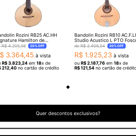
andolin Rozini RB25 AC.HH
Bandolin Rozini RB10 AC.F.L
ignature Hamilton de
Studio Acustico L PTO Fosc
olanda 10C AC
R$
4
.
205
,
56
R$
2
.
406
,
54
20%
OFF
20%
OFF
$
3
.
364
,
45
R$
1
.
925
,
23
à vista
à vista
u
R$
3
.
823
,
24
em
18
x de
ou
R$
2
.
187
,
76
em
18
x de
$
212
,
40
no cartão de crédito
R$
121
,
54
no cartão de crédit
Quer descontos exclusivos?