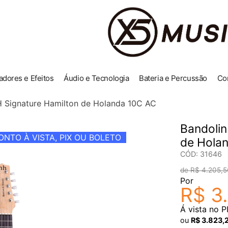
adores e Efeitos
Áudio e Tecnologia
Bateria e Percussão
Co
H Signature Hamilton de Holanda 10C AC
Bandolin
NTO À VISTA, PIX OU BOLETO
de Hola
CÓD
:
31646
R$
4
.
205
,
5
Por
R$
3
.
Á vista no P
ou
R$
3
.
823
,