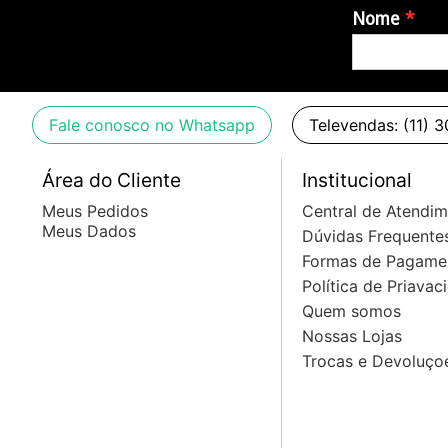
Nome
O produto acompanha nota fiscal.
Fale conosco no Whatsapp
Televendas: (11) 
Área do Cliente
Institucional
Meus Pedidos
Central de Atendi
Meus Dados
Dúvidas Frequente
Formas de Pagame
Política de Priavac
Quem somos
Nossas Lojas
Trocas e Devoluço