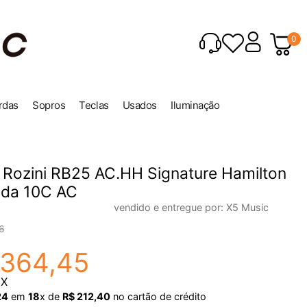
0
rdas
Sopros
Teclas
Usados
Iluminação
 Rozini RB25 AC.HH Signature Hamilton
nda 10C AC
vendido e entregue por:
X5 Music
6
364
,
45
IX
24
em
18
x de
R$
212
,
40
no cartão de crédito