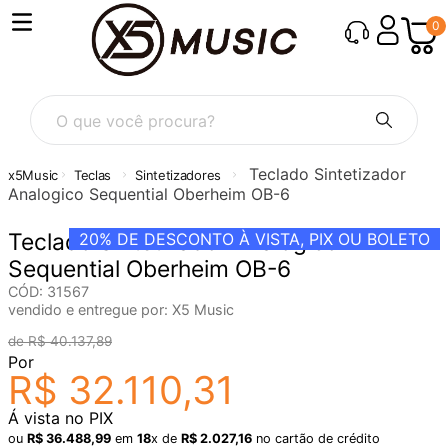
0
O que você procura?
Teclado Sintetizador
Teclas
Sintetizadores
Analogico Sequential Oberheim OB-6
Teclado Sintetizador Analogico
20%
DE DESCONTO À VISTA, PIX OU BOLETO
Sequential Oberheim OB-6
CÓD
:
31567
vendido e entregue por:
X5 Music
R$
40
.
137
,
89
Por
R$
32
.
110
,
31
Á vista no PIX
ou
R$
36
.
488
,
99
em
18
x de
R$
2
.
027
,
16
no cartão de crédito