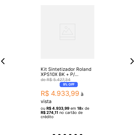
-Largura: 38,0 cm
-Profundidade: 14,0 cm
-Altura: 5,5 cm
-Peso: 2,3 kg
Itens inclusos:
-Teclado sintetizador Waldorf Blofeld White
Kit Sintetizador Roland
-Fonte de alimentação
XPS10X BK + P/
Sustain/Estante X/Bag
R$
5
.
427
,
34
-Manual do usuário
9%
OFF
R$
4
.
933
,
99
à
Garantia:
vista
ou
R$
4
.
933
,
99
em
18
x de
-2 anos de garantia pelo fabricante
R$
274
,
11
no cartão de
crédito
Origem: