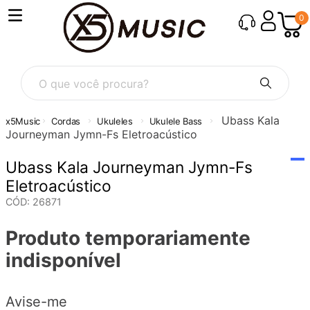
0
O que você procura?
Ubass Kala
Cordas
Ukuleles
Ukulele Bass
Journeyman Jymn-Fs Eletroacústico
Ubass Kala Journeyman Jymn-Fs
Eletroacústico
CÓD
:
26871
Produto temporariamente
indisponível
Avise-me