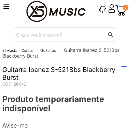
0
O que você procura?
Guitarra Ibanez S-521Bbs
Cordas
Guitarras
Blackberry Burst
Guitarra Ibanez S-521Bbs Blackberry
Burst
CÓD
:
26642
Produto temporariamente
indisponível
Avise-me