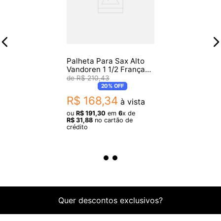
Palheta Para Sax Alto
Vandoren 1 1/2 França
2210
R$
210
,
43
20%
OFF
R$
168
,
34
à vista
ou
R$
191
,
30
em
6
x de
R$
31
,
88
no cartão de
crédito
Quer descontos exclusivos?