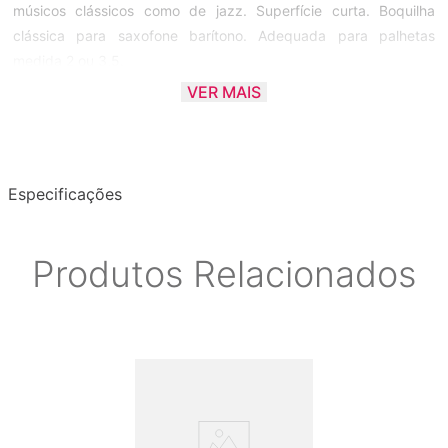
músicos clássicos como de jazz. Superfície curta. Boquilha
clássica para saxofone barítono. Adequada para palhetas
medida 2 ou 3,5.
VER MAIS
• B35
• Abertura: 210mm
• Comprimento do ponto de apoio: Curto
Especificações
Produtos Relacionados