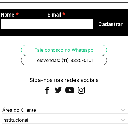
Nome
E-mail
Cadastrar
Fale conosco no Whatsapp
Televendas: (11) 3325-0101
Siga-nos nas redes sociais
Área do Cliente
Meus Pedidos
Institucional
Meus Dados
Central de Atendimento