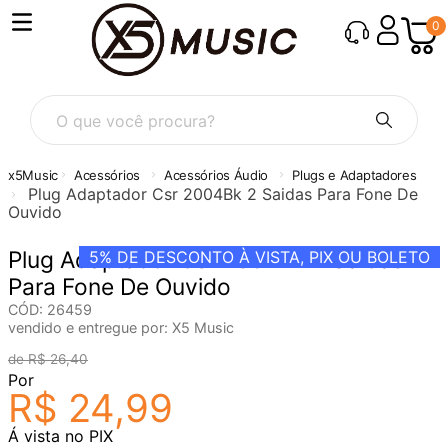
0
O que você procura?
Acessórios
Acessórios Áudio
Plugs e Adaptadores
Plug Adaptador Csr 2004Bk 2 Saidas Para Fone De
Ouvido
Plug Adaptador Csr 2004Bk 2 Saidas
5%
DE DESCONTO À VISTA, PIX OU BOLETO
Para Fone De Ouvido
CÓD
:
26459
vendido e entregue por:
X5 Music
R$
26
,
40
Por
R$
24
,
99
Á vista no PIX