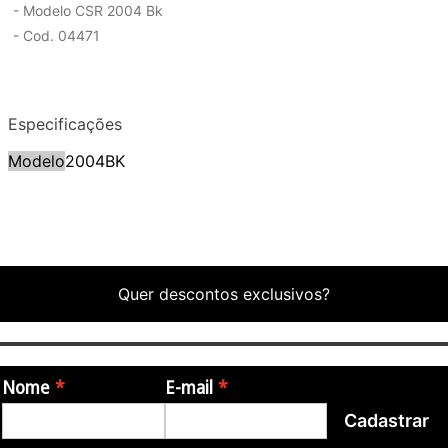
- Modelo CSR 2004 Bk
- Cod. 04471
Especificações
Modelo
2004BK
Quer descontos exclusivos?
Nome
E-mail
Cadastrar