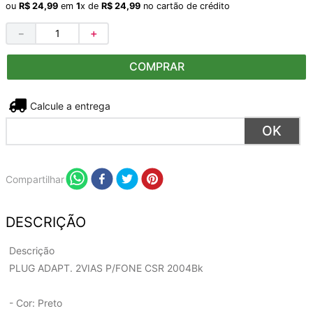
ou
R$
24
,
99
em
1
x de
R$
24
,
99
no cartão de crédito
－
＋
COMPRAR
Não sei meu CEP
Compartilhar
DESCRIÇÃO
Descrição
PLUG ADAPT. 2VIAS P/FONE CSR 2004Bk
- Cor: Preto