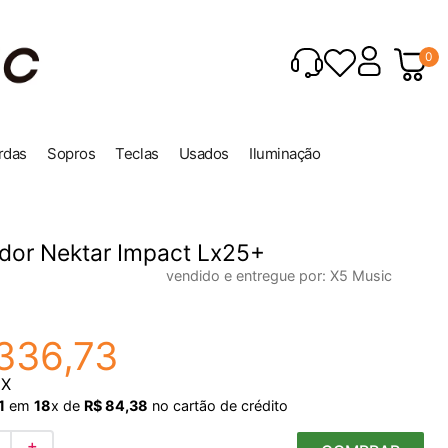
0
rdas
Sopros
Teclas
Usados
Iluminação
dor Nektar Impact Lx25+
vendido e entregue por:
X5 Music
336
,
73
IX
1
em
18
x de
R$
84
,
38
no cartão de crédito
＋