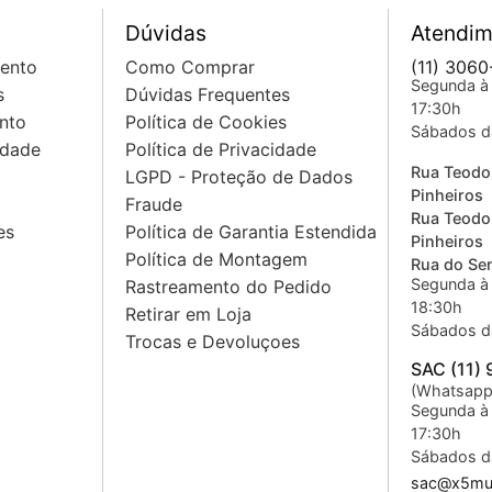
Dúvidas
Atendim
mento
Como Comprar
(11) 3060
Segunda à 
s
Dúvidas Frequentes
17:30h
nto
Política de Cookies
Sábados d
idade
Política de Privacidade
Rua Teodo
LGPD - Proteção de Dados
Pinheiros
Fraude
Rua Teodo
es
Política de Garantia Estendida
Pinheiros
Política de Montagem
Rua do Sem
Segunda à 
Rastreamento do Pedido
18:30h
Retirar em Loja
Sábados d
Trocas e Devoluçoes
SAC (11)
(Whatsapp
Segunda à 
17:30h
Sábados d
sac@x5mus