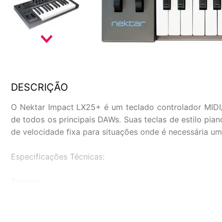
DESCRIÇÃO
O Nektar Impact LX25+ é um teclado controlador MIDI/
de todos os principais DAWs. Suas teclas de estilo pi
de velocidade fixa para situações onde é necessária um
Especificações Técnicas:
Teclado
Teclado de 25 notas estilo sintetizador sensível à veloc
4 x curvas de velocidade, 3 x configurações de velocid
Rodas de inclinação e modulação