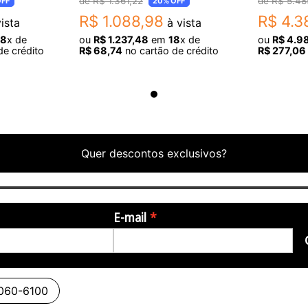
R$
1
.
361
,
22
R$
5
.
48
FF
20%
OFF
R$
1
.
088
,
98
R$
4
.
3
ista
à vista
18
x de
ou
R$
1
.
237
,
48
em
18
x de
ou
R$
4
.
9
de crédito
R$
68
,
74
no cartão de crédito
R$
277
,
06
Kit - não incluso)
r, Linux (Software MDI necessário)
Quer descontos exclusivos?
sta, 7, 8 e 10.
E-mail
3060-6100