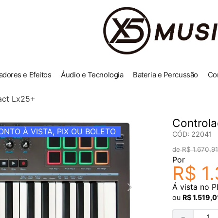
adores e Efeitos
Áudio e Tecnologia
Bateria e Percussão
Co
act Lx25+
Controla
NTO À VISTA, PIX OU BOLETO
CÓD
:
22041
R$
1
.
670
,
91
Por
R$
1
.
Á vista no P
ou
R$
1
.
519
,
0
－