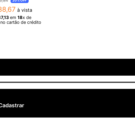
5
,
84
20%
OFF
88
,
67
à vista
87
,
13
em
18
x de
no cartão de crédito
Cadastrar