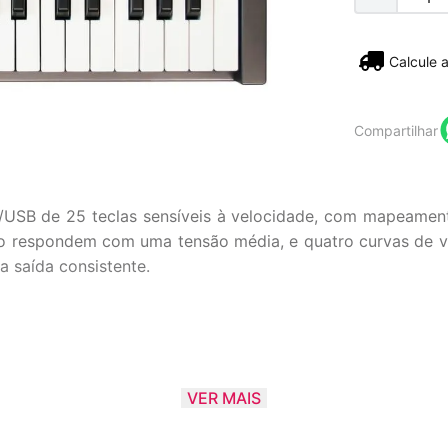
Não sei
Compartilhar
USB de 25 teclas sensíveis à velocidade, com mapeamento 
ano respondem com uma tensão média, e quatro curvas de ve
a saída consistente.
idade
VER MAIS
ade fixa