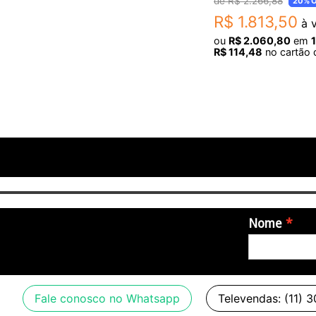
R$
2
.
266
,
88
20%
O
Botões de LEDs
R$
1
.
813
,
50
à v
ou
R$
2
.
060
,
80
em
Conexão
R$
114
,
48
no cartão 
1x Porta USB (alimentação pela porta USB)
1x entrada 1/4 TR para pedal de sustain (MIDI atribuível)
Compatível com iPad (Requer Apple Camera Connection 
Requerimentos de sistema:
Class Compliant para iOS, OSX, Windows XP ou posterio
Integração DAW - Mac OS X 10.7 ou posterior, Windows Vi
Nome
Fale conosco no Whatsapp
Televendas: (11) 