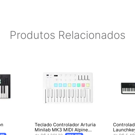
Produtos Relacionados
de controle
e fixa
on
Teclado Controlador Arturia
Controlad
Minilab MK3 MIDI Alpine
Launchke
ads
White
Teclas