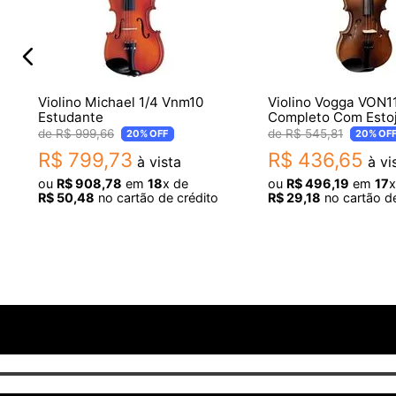
Dimensões e Peso
- Comprimento: 80 cm
- Largura: 26 cm
Violino Michael 1/4 Vnm10
Violino Vogga VON1
- Altura: 11 cm
Estudante
Completo Com Esto
- Peso: 1,5 kg
R$
999
,
66
R$
545
,
81
20%
OFF
20%
OF
R$
799
,
73
R$
436
,
65
à vista
à vi
Itens Inclusos
ou
R$
908
,
78
em
18
x de
ou
R$
496
,
19
em
17
x
- Violino 4/4 Vogga VON144
R$
50
,
48
no cartão de crédito
R$
29
,
18
no cartão de
- Arco de crina animal
- Estojo térmico triangular com alças
- Breu
Garantia: 3 meses de garantia pelo fabricante.
Origem: China
Imagens meramente ilustrativas, podendo haver variaçã