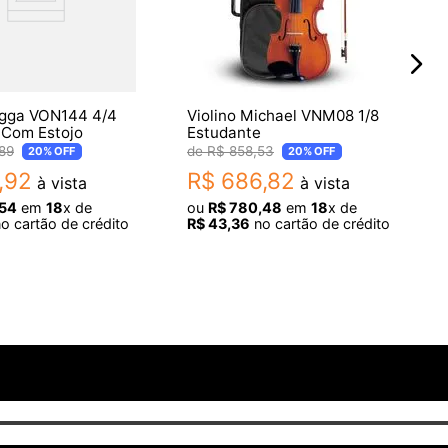
ogga VON144 4/4
Violino Michael VNM08 1/8
 Com Estojo
Estudante
89
R$
858
,
53
20%
OFF
20%
OFF
,
92
R$
686
,
82
à vista
à vista
54
em
18
x de
ou
R$
780
,
48
em
18
x de
o cartão de crédito
R$
43
,
36
no cartão de crédito