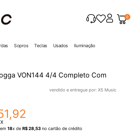
0
rdas
Sopros
Teclas
Usados
Iluminação
 Vogga VON144 4/4 Completo Com
vendido e entregue por:
X5 Music
51
,
92
IX
em
18
x de
R$
28
,
53
no cartão de crédito