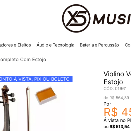
adores e Efeitos
Áudio e Tecnologia
Bateria e Percussão
Co
Completo Com Estojo
Violino
NTO À VISTA, PIX OU BOLETO
Estojo
CÓD
:
01661
R$
564
,
89
Por
R$
4
Á vista no P
ou
R$
513
,
54