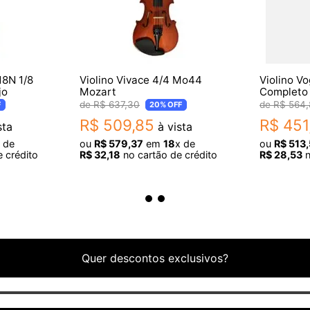
18N 1/8
Violino Vivace 4/4 Mo44
Violino V
jo
Mozart
Completo
R$
637
,
30
R$
564
,
F
20%
OFF
R$
509
,
85
R$
451
sta
à vista
 de
ou
R$
579
,
37
em
18
x de
ou
R$
513
,
 crédito
R$
32
,
18
no cartão de crédito
R$
28
,
53
n
Quer descontos exclusivos?
o de cor