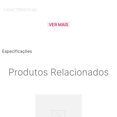
CARACTERÍSTICAS:
- Leve, desmontável e portátil;
VER MAIS
- Possui altura e angulação perfeitas;
- Melhora a postura elevando o laptop ao nível do olhos;
- Aumenta a circulação de ar e mantêm seu laptop frio;
- Estrutura em alumínio fornece sólida estabilidade;
Especificações
- Multiplica o espaço sobre a mesa.
Produtos Relacionados