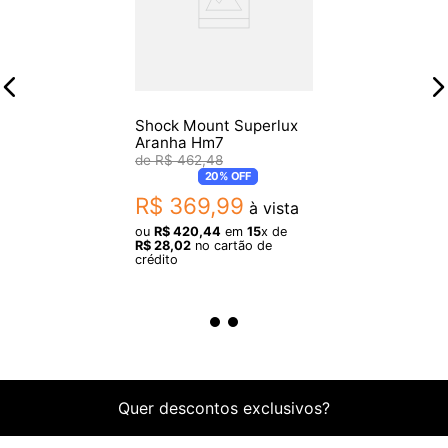
Shock Mount Superlux
Aranha Hm7
R$
462
,
48
20%
OFF
R$
369
,
99
à vista
ou
R$
420
,
44
em
15
x de
R$
28
,
02
no cartão de
crédito
Quer descontos exclusivos?